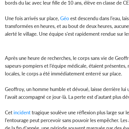
bords du lac avec leur fille de 10 ans, élève en classe de C
Une fois arrivés sur place,
Géo
est descendu dans l'eau, lais
transformées en heures, et au bout de deux heures, aucune tr
alerté le village. Une équipe s'est rapidement rendue sur l
Après une heure de recherches, le corps sans vie de Geoffroy
sapeurs-pompiers et l'équipe médicale, étaient présentes,
locales, le corps a été immédiatement enterré sur place.
Geoffroy, un homme humble et dévoué, laisse derrière lui une
l’avait accompagné ce jour-là. La perte est d'autant plus 
Cet
incident
tragique soulève une réflexion plus large sur l
l'entourage peut percevoir sans pouvoir les empêcher. Les au
de la fin d'année, une période souvent marquée par des 