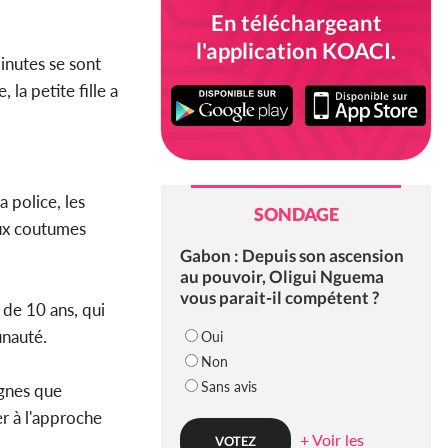
En téléchargeant
l'application KOACI.
minutes se sont
la petite fille a
 police, les
SONDAGE
aux coutumes
Gabon : Depuis son ascension
au pouvoir, Oligui Nguema
vous parait-il compétent ?
 de 10 ans, qui
unauté.
Oui
Non
Sans avis
ignes que
er à l'approche
+ Voir les