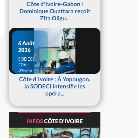
d'Ivoire
Côte d'Ivoire-Gabon :
Dominique Ouattara reçoit
Zita Oligu...
6 Août
2026
SODECI
Côte
d'Ivoire
Côte d'Ivoire : À Yopougon,
la SODECI intensifie les
opéra...
INFOS
CÔTE D'IVOIRE