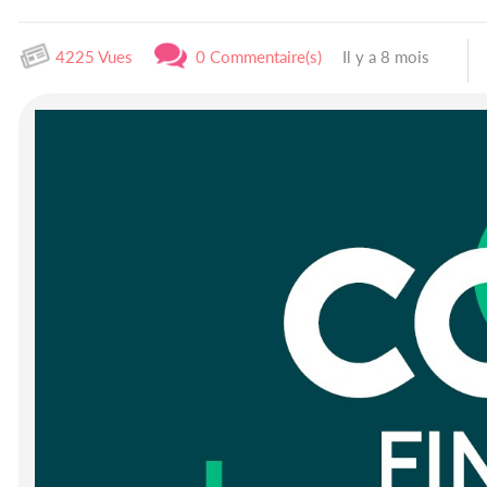
4225 Vues
0 Commentaire(s)
Il y a 8 mois