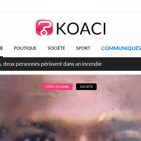
COMMUNIQUÉS
UE
POLITIQUE
SOCIÉTÉ
SPORT
leu, la célébration de la fête nationale transformée en vaste 
ngereux
CÔTE D'IVOIRE
SOCIÉTÉ