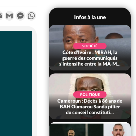
k
tter
Email
Gmail
Messenger
WhatsApp
Infos à la une
SOCIÉTÉ
SOCIÉTÉ
voire : Man, deux
Côte d'Ivoire : MIRAH, la
périssent dans un
guerre des communiqués
incendie
s'intensifie entre la MA-M...
SOCIÉTÉ
POLITIQUE
ire : Daloa, il tue
Cameroun : Décès à 86 ans de
ègue et cache 38
BAH Oumarou Sanda pilier
s dans une fo...
du conseil constituti...