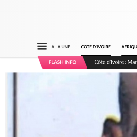
A LA UNE
COTE D'IVOIRE
AFRIQ
Côte d'Ivoire : Séi
FLASH INFO
dépigmentants da