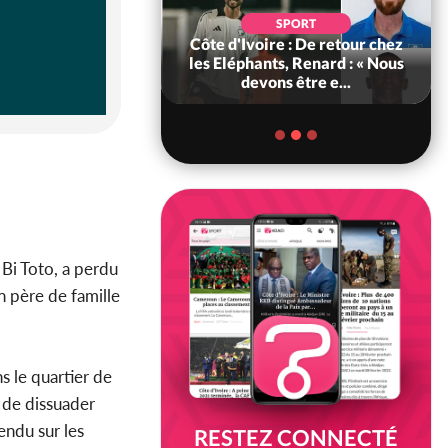
POLITIQUE
d'Ivoire : 66e
SPORT
versaire de
Côte d'Ivoire : De retour chez
ance, les Forces de
les Eléphants, Renard : « Nous
fense e...
devons être e...
Bi Toto, a perdu
n père de famille
s le quartier de
 de dissuader
endu sur les
RESTEZ CONNECTÉ