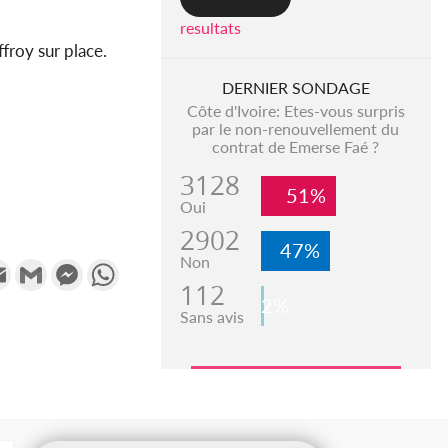
resultats
froy sur place.
DERNIER SONDAGE
Côte d'Ivoire: Etes-vous surpris
par le non-renouvellement du
contrat de Emerse Faé ?
3128
51%
Oui
2902
47%
Non
k
tter
Email
Gmail
Messenger
WhatsApp
112
2%
Sans avis