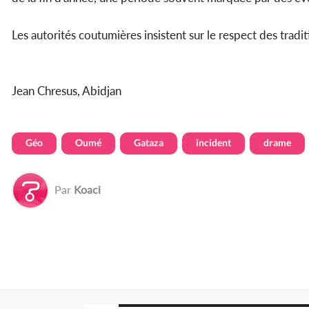
Les autorités coutumières insistent sur le respect des tradi
Jean Chresus, Abidjan
Géo
Oumé
Gataza
incident
drame
Par
Koaci