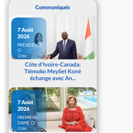
Communiqués
7 Août
2026
PRESIDENCE
CI
Côte
d'Ivoire
Côte d'Ivoire-Canada:
Tiémoko Meyliet Koné
échange avec An...
7 Août
2026
PREMIERE
DAME CI
Côte