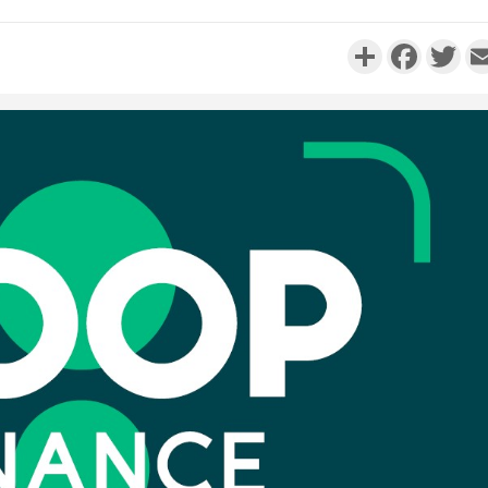
Partager
Faceboo
Twi
Côte d'I
personnes 
Côte d'Ivo
son coll
million