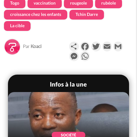
Togo
vaccination
rougeole
rubéole
croissance chez les enfants
Tchin Darre
La cible
Partager
Facebook
Twitter
Email
Gmail
Par
Koaci
Messenger
WhatsApp
Infos à la une
SOCIÉTÉ