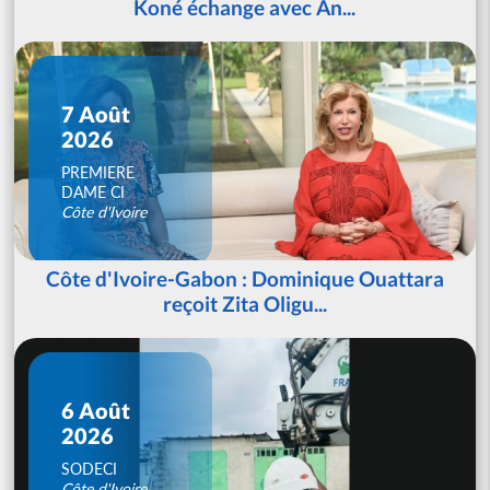
Koné échange avec An...
7 Août
2026
PREMIERE
DAME CI
Côte d'Ivoire
Côte d'Ivoire-Gabon : Dominique Ouattara
reçoit Zita Oligu...
6 Août
2026
SODECI
Côte d'Ivoire