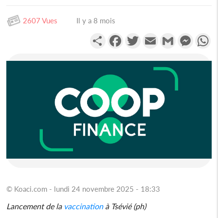
2607 Vues
Il y a 8 mois
Partager
Facebook
Twitter
Email
Gmail
Messen
W
© Koaci.com - lundi 24 novembre 2025 - 18:33
Lancement de la
vaccination
à Tsévié (ph)