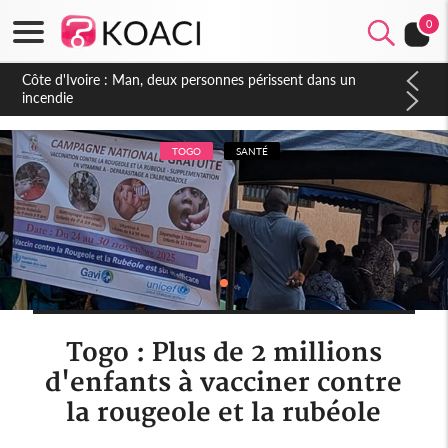
0
Côte d'Ivoire : Séileu, la célébration de la fête nationale
transformée en vaste campagne contre les produits
dépigmentants dangereux
TOGO
SANTÉ
Togo : Plus de 2 millions
d'enfants à vacciner contre
la rougeole et la rubéole