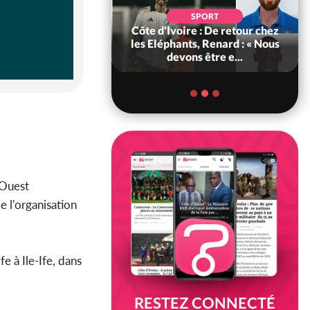
SOCIÉTÉ
SPORT
voire : MIRAH, la
Côte d'Ivoire : De retour chez
des communiqués
les Eléphants, Renard : « Nous
ie entre la MA-M...
devons être e...
'Ouest
e l'organisation
 à Ile-Ife, dans
RESTEZ CONNECTÉ