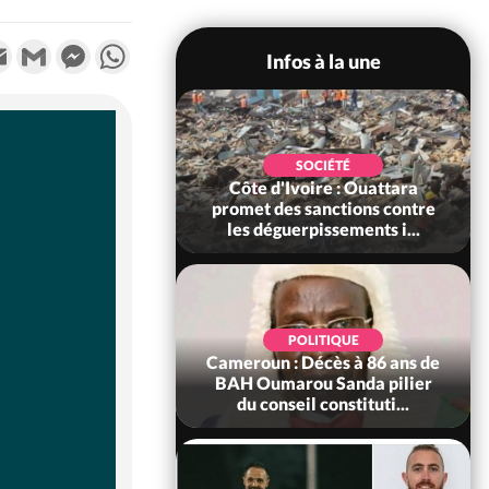
k
tter
Email
Gmail
Messenger
WhatsApp
Infos à la une
POLITIQUE
SOCIÉTÉ
ire : Après le pari
Côte d'Ivoire : Ouattara
 66e anniversaire,
promet des sanctions contre
Bictogo : «...
les déguerpissements i...
POLITIQUE
d'Ivoire : 66e
POLITIQUE
versaire de
Cameroun : Décès à 86 ans de
ance, les Forces de
BAH Oumarou Sanda pilier
fense e...
du conseil constituti...