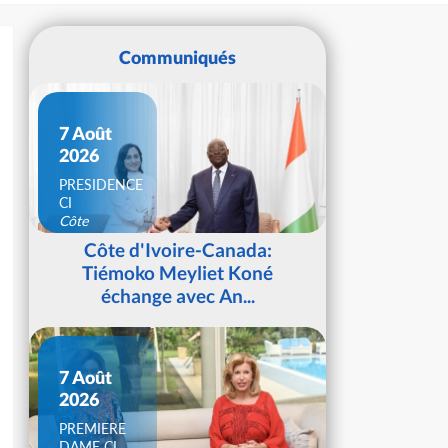
Communiqués
7 Août
2026
PRESIDENCE
CI
Côte
d'Ivoire
Côte d'Ivoire-Canada:
Tiémoko Meyliet Koné
échange avec An...
7 Août
2026
PREMIERE
DAME CI