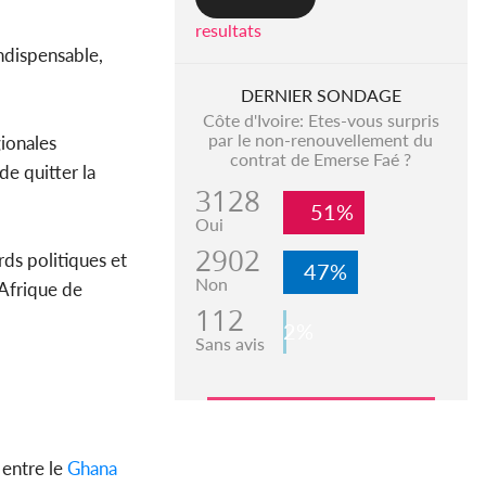
resultats
indispensable,
DERNIER SONDAGE
Côte d'Ivoire: Etes-vous surpris
par le non-renouvellement du
gionales
contrat de Emerse Faé ?
de quitter la
3128
51%
Oui
2902
ds politiques et
47%
Non
n Afrique de
112
2%
Sans avis
 entre le
Ghana