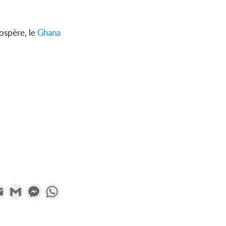
rospère, le
Ghana
k
tter
Email
Gmail
Messenger
WhatsApp