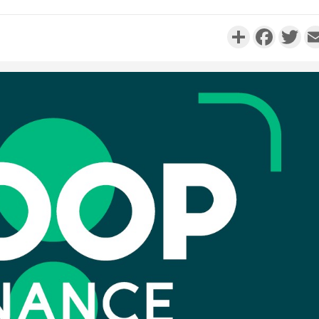
Partager
Faceboo
Twi
Côte d'Ivo
réussi du
Adama 
Côte 
anni
l'Indépend
Dé