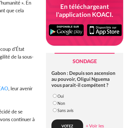
l'humanité ». En
En téléchargeant
ant que cela
l'application KOACI.
 coup d'État
lité de la sous-
SONDAGE
Gabon : Depuis son ascension
au pouvoir, Oligui Nguema
vous parait-il compétent ?
EAO
, leur avenir
Oui
Non
Sans avis
écidé de se
evons continuer à
+ Voir les