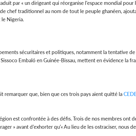
aduit par « un dirigeant qui réorganise l'espace mondial pour 
tre de chef traditionnel au nom de tout le peuple ghanéen, ajout
 le Nigeria.
ements sécuritaires et politiques, notamment la tentative de
ssoco Embaló en Guinée-Bissau, mettent en évidence la fragi
it remarquer que, bien que ces trois pays aient quitté la
CED
région est confrontée à des défis. Trois de nos membres ont d
rager » avant d’exhorter qu’« Au lieu de les ostraciser, nous d