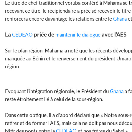
Le titre de chef traditionnel yoruba conféré à Mahama se tr
recevant ce titre, le récipiendaire a précisé recevoir le ti
renforcera encore davantage les relations entre le
Ghana
et
La
priée de
avec l’AES
CEDEAO
maintenir le dialogue
Sur le plan région, Mahama a noté que les récents développ
manquée au Bénin et le renversement du président Umaro Si
région.
Evoquant l'intégration régionale, le Président du
Ghana
a fa
reste étroitement lié à celui de la sous-région.
Dans cette optique, il a d’abord déclaré que « Notre sous-
retirer et de former l'AES, mais cela ne doit pas nous décou
bâtir des ponts entre la
CEDEAO
et nos frères du Sahel ».