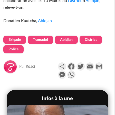
collaboration avec les 13 Maires du
District
d’
Abidjan
,
relève-t-on.
Donatien Kautcha,
Abidjan
Brigade
Tramadol
Abidjan
District
Police
Partager
Facebook
Twitter
Email
Gmail
Par
Koaci
Messenger
WhatsApp
Infos à la une