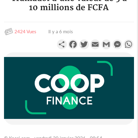
10 millions de FCFA
2424 Vues
Il y a 6 mois
Partager
Facebook
Twitter
Email
Gmail
Messen
W
© Koaci.com - vendredi 30 janvier 2026 - 09:54