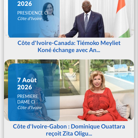
2026
PRESIDENCE CI
Côte d'Ivoire
Côte d'Ivoire-Canada: Tiémoko Meyliet
Koné échange avec An...
7 Août
2026
PREMIERE
DAME CI
Côte d'Ivoire
Côte d'Ivoire-Gabon : Dominique Ouattara
reçoit Zita Oligu...