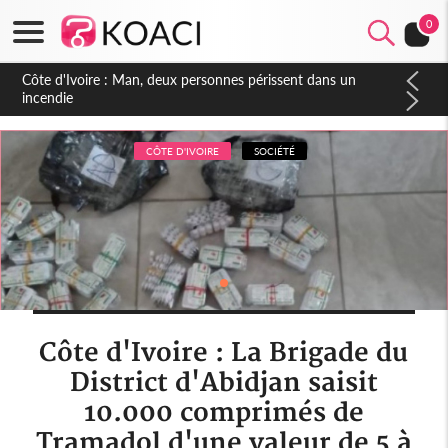
0
Côte d'Ivoire : Séileu, la célébration de la fête nationale
transformée en vaste campagne contre les produits
dépigmentants dangereux
CÔTE D'IVOIRE
SOCIÉTÉ
Côte d'Ivoire : La Brigade du
District d'Abidjan saisit
10.000 comprimés de
Tramadol d'une valeur de 5 à