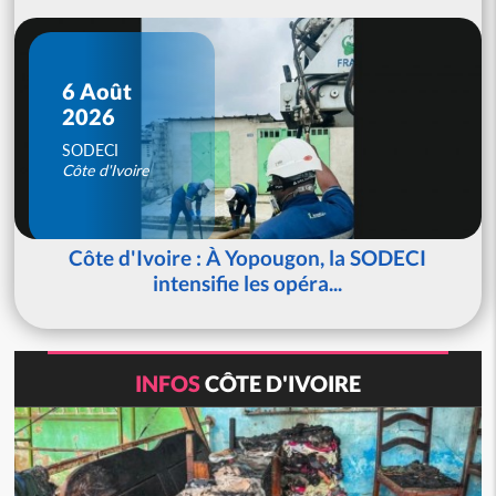
6 Août
2026
SODECI
Côte d'Ivoire
Côte d'Ivoire : À Yopougon, la SODECI
intensifie les opéra...
INFOS
CÔTE D'IVOIRE