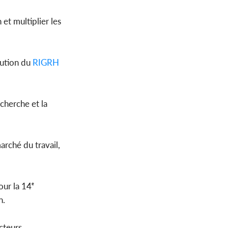
t multiplier les
bution du
RIGRH
cherche et la
arché du travail,
our la 14ᵉ
n.
acteurs