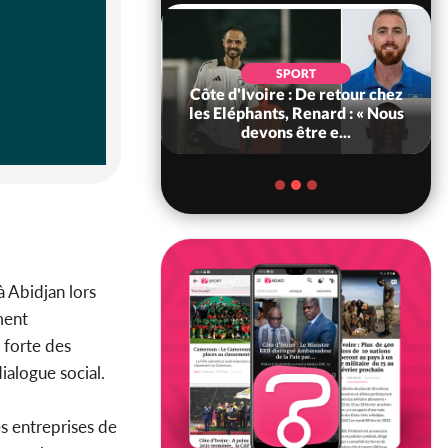
POLITIQUE
d'Ivoire : 66e
SPORT
versaire de
Côte d'Ivoire : De retour chez
ance, les Forces de
les Eléphants, Renard : « Nous
fense e...
devons être e...
à Abidjan lors
ment
s forte des
ialogue social.
s entreprises de