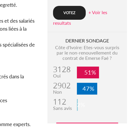
egretté.
+ Voir les
 et des salariés
resultats
ns liées à la
DERNIER SONDAGE
s spécialisées de
Côte d'Ivoire: Etes-vous surpris
par le non-renouvellement du
contrat de Emerse Faé ?
3128
51%
Oui
crés dans la
2902
47%
Non
112
 ces
2%
Sans avis
comme experts.