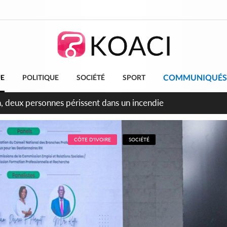
COMMUNIQUÉS
UE
POLITIQUE
SOCIÉTÉ
SPORT
leu, la célébration de la fête nationale transformée en vaste 
ngereux
CÔTE D'IVOIRE
SOCIÉTÉ