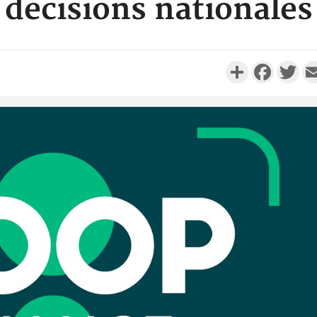
décisions nationales
Partager
Faceboo
Twi
Côte d'I
personnes 
Côte d'Ivo
son coll
million