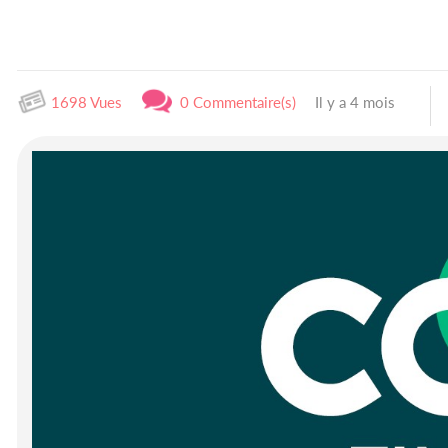
1698 Vues
0 Commentaire(s)
Il y a 4 mois