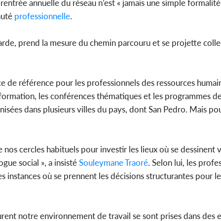
rentrée annuelle du réseau n’est « jamais une simple formalité
auté
professionnelle
.
arde, prend la mesure du chemin parcouru et se projette coll
 de référence pour les professionnels des ressources humai
de formation, les conférences thématiques et les programmes 
anisées dans plusieurs villes du pays, dont San Pedro. Mais po
nos cercles habituels pour investir les lieux où se dessinent 
gue social », a insisté
Souleymane Traoré
. Selon lui, les prof
 instances où se prennent les décisions structurantes pour 
urent notre environnement de travail se sont prises dans des 