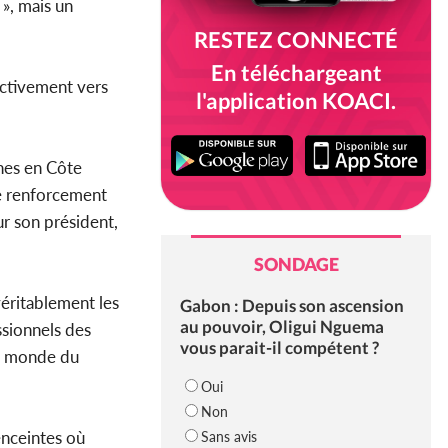
 », mais un
RESTEZ CONNECTÉ
En téléchargeant
ectivement vers
l'application KOACI.
nes en Côte
de renforcement
ur son président,
SONDAGE
véritablement les
Gabon : Depuis son ascension
au pouvoir, Oligui Nguema
essionnels des
vous parait-il compétent ?
le monde du
Oui
Non
enceintes où
Sans avis