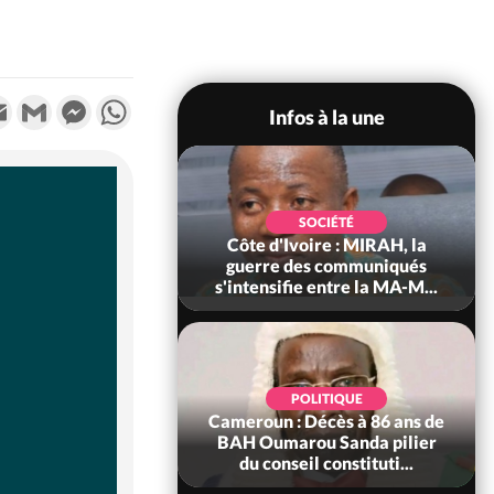
k
tter
Email
Gmail
Messenger
WhatsApp
Infos à la une
SOCIÉTÉ
SOCIÉTÉ
voire : Man, deux
Côte d'Ivoire : MIRAH, la
périssent dans un
guerre des communiqués
incendie
s'intensifie entre la MA-M...
SOCIÉTÉ
POLITIQUE
ire : Daloa, il tue
Cameroun : Décès à 86 ans de
ègue et cache 38
BAH Oumarou Sanda pilier
s dans une fo...
du conseil constituti...