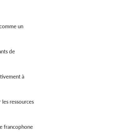
e comme un
ants de
ctivement à
 les ressources
ale francophone