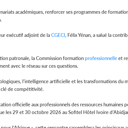
nariats académiques, renforcer ses programmes de formation e
.
ur exécutif adjoint de la
CGECI
, Félix Yénan, a salué la contri
ation patronale, la Commission formation
professionnelle
et re
ement avec le réseau sur ces questions.
ogiques, l’intelligence artificielle et les transformations du m
clé de compétitivité.
ation officielle aux professionnels des ressources humaines p
 les 29 et 30 octobre 2026 au Sofitel Hôtel Ivoire d’Abidja
 pour l’Afrique », cette rencontre rassemblera les principaux 