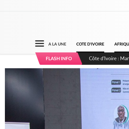
A LA UNE
COTE D'IVOIRE
AFRIQ
Côte d'Ivoire : Séi
FLASH INFO
dépigmentants da