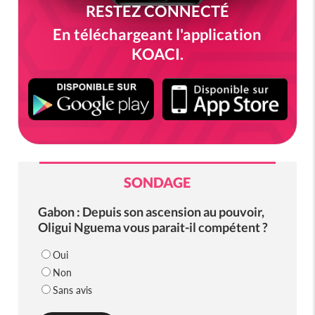
RESTEZ CONNECTÉ
En téléchargeant l'application
KOACI.
SONDAGE
Gabon : Depuis son ascension au pouvoir,
Oligui Nguema vous parait-il compétent ?
Oui
Non
Sans avis