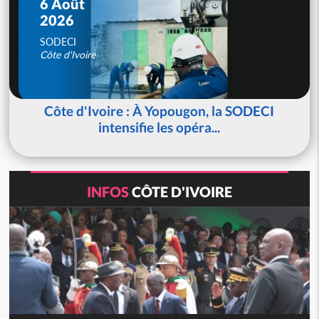
6 Août
2026
SODECI
Côte d'Ivoire
Côte d'Ivoire : À Yopougon, la SODECI
intensifie les opéra...
INFOS
CÔTE D'IVOIRE