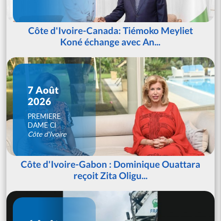
Côte d'Ivoire-Canada: Tiémoko Meyliet
Koné échange avec An...
7 Août
2026
PREMIERE
DAME CI
Côte d'Ivoire
Côte d'Ivoire-Gabon : Dominique Ouattara
reçoit Zita Oligu...