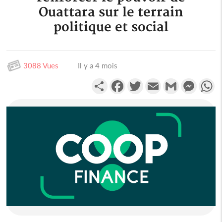
Ouattara sur le terrain
politique et social
3088 Vues
Il y a 4 mois
Partager
Facebook
Twitter
Email
Gmail
Messen
W