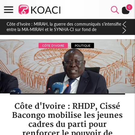
0
Côte d'Ivoire : Indépendance 2026, Thiam plaide pour un
environnement démocratique plus apaisé
CÔTE D'IVOIRE
POLITIQUE
Côte d'Ivoire : RHDP, Cissé
Bacongo mobilise les jeunes
cadres du parti pour
renforcer le pouvoir de