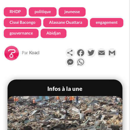
RHDP
politique
jeunesse
Cissé Bacongo
Alassane Ouattara
engagement
gouvernance
Abidjan
Partager
Facebook
Twitter
Email
Gmail
Par
Koaci
Messenger
WhatsApp
Infos à la une