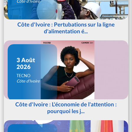
Côte d'Ivoire
Côte d'Ivoire : Pertubations sur la ligne
d'alimentation é...
3 Août
2026
TECNO
Côte d'Ivoire
Côte d'Ivoire : L'économie de l'attention :
pourquoi les j...