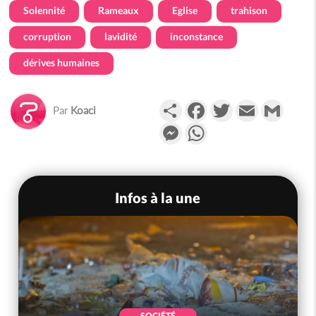
Solennité
Rameaux
Eglise
trahison
corruption
lavidité
inconstance
dérives humaines
Partager
Facebook
Twitter
Email
Gmail
Par
Koaci
Messenger
WhatsApp
Infos à la une
SOCIÉTÉ