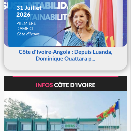
31 Juillet
2026
PREMIERE
DAME CI
Côte d'Ivoire
Côte d'Ivoire-Angola : Depuis Luanda,
Dominique Ouattara p...
INFOS
CÔTE D'IVOIRE