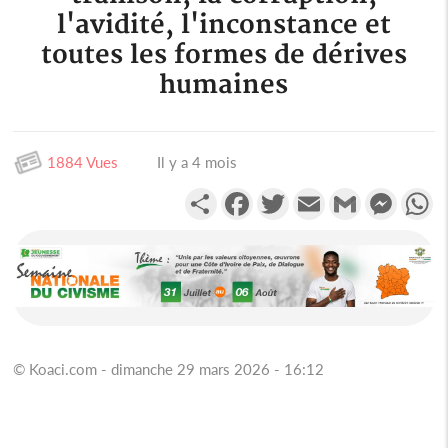
l'avidité, l'inconstance et
toutes les formes de dérives
humaines
1884 Vues
Il y a 4 mois
Partager
Facebook
Twitter
Email
Gmail
Messen
W
© Koaci.com - dimanche 29 mars 2026 - 16:12