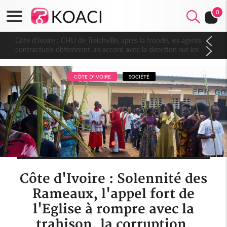
0
Côte d'Ivoire : CHU de Treichville, après la fronde, les agents
contractuels obtiennent un accord avec la direction sur les
arriérés du SMIG 2023
CÔTE D'IVOIRE
SOCIÉTÉ
Côte d'Ivoire : Solennité des
Rameaux, l'appel fort de
l'Eglise à rompre avec la
trahison, la corruption,