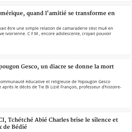
umérique, quand l'amitié se transforme en
evait être une simple relation de camaraderie s’est mué en
 ivoirienne. C.F.M., encore adolescente, croyait pouvoir
opougon Gesco, un diacre se donne la mort
a communauté éducative et religieuse de Yopougon Gesco
 après le décès de Tie Bi Lizié François, professeur d’histoire-
CI, Tchétché Abié Charles brise le silence et
x de Bédié