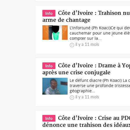
Côte d'Ivoire : Trahison n
Info
arme de chantage
L'infortuné (Ph Koaci)Ce qui d
cauchemar pour une jeune élève
compter sur la...
il y a 11 mois
Côte d'Ivoire : Drame à Y
Info
après une crise conjugale
Le défunt diacre (Ph Koaci) L
traverse une profonde tristesse
géographie...
il y a 11 mois
Côte d'Ivoire : Crise au PD
Info
dénonce une trahison des idéau