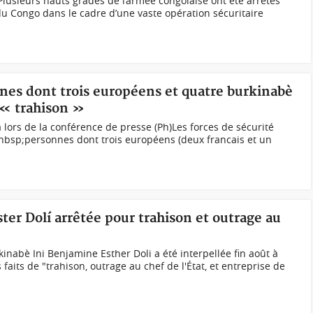
lusieurs hauts gradés de l’armée congolaise ont été arrêtés
 Congo dans le cadre d’une vaste opération sécuritaire
nes dont trois européens et quatre burkinabè
 « trahison »
ors de la conférence de presse (Ph)Les forces de sécurité
&nbsp;personnes dont trois européens (deux francais et un
ter Dolí arrêtée pour trahison et outrage au
kinabè Ini Benjamine Esther Doli a été interpellée fin août à
faits de "trahison, outrage au chef de l'État, et entreprise de