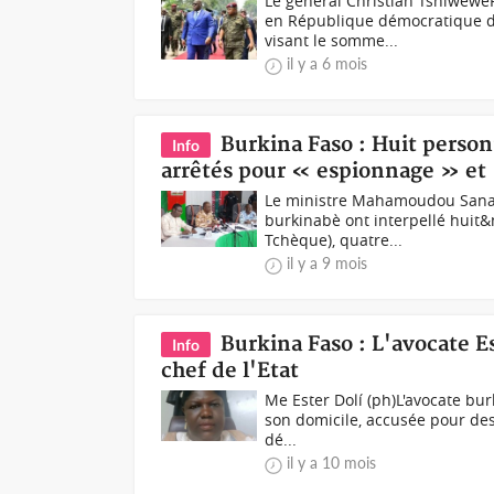
Le général Christian TshiweweP
en République démocratique du
visant le somme...
il y a 6 mois
Burkina Faso : Huit person
Info
arrêtés pour « espionnage » et
Le ministre Mahamoudou Sana l
burkinabè ont interpellé huit
Tchèque), quatre...
il y a 9 mois
Burkina Faso : L'avocate Es
Info
chef de l'Etat
Me Ester Dolí (ph)L'avocate bur
son domicile, accusée pour des 
dé...
il y a 10 mois