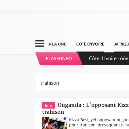
A LA UNE
COTE D'IVOIRE
AFRIQ
Côte d'Ivoire : À
FLASH INFO
développement d
Ouganda : L'opposant Kizz
Info
trahison
Kizza BesigyeL'opposant ougand
pour trahison, provoquant la s