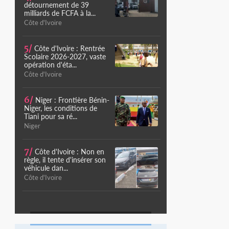
détournement de 39
milliards de FCFA à la...
Côte d'Ivoire
5/
Côte d'Ivoire : Rentrée
Scolaire 2026-2027, vaste
opération d'éta...
Côte d'Ivoire
6/
Niger : Frontière Bénin-
Niger, les conditions de
Tiani pour sa ré...
Niger
7/
Côte d'Ivoire : Non en
règle, il tente d'insérer son
véhicule dan...
Côte d'Ivoire