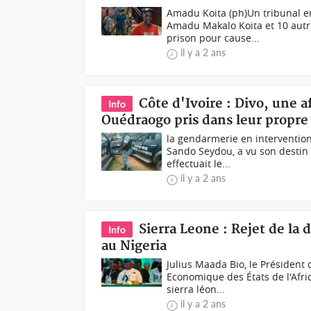
Amadu Koita (ph)Un tribunal 
Amadu Makalo Koita et 10 autr
prison pour cause...
il y a 2 ans
Côte d'Ivoire : Divo, une a
Info
Ouédraogo pris dans leur propre
la gendarmerie en intervention
Sando Seydou, a vu son destin t
effectuait le...
il y a 2 ans
Sierra Leone : Rejet de l
Info
au Nigeria
Julius Maada Bio, le Président
Economique des États de l'Afri
sierra léon...
il y a 2 ans