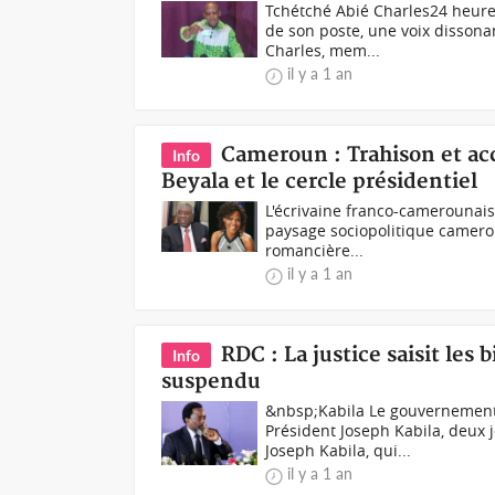
Tchétché Abié Charles24 heure
de son poste, une voix dissonan
Charles, mem...
il y a 1 an
Cameroun : Trahison et acc
Info
Beyala et le cercle présidentiel
L'écrivaine franco-camerounais
paysage sociopolitique camerou
romancière...
il y a 1 an
RDC : La justice saisit les
Info
suspendu
&nbsp;Kabila Le gouvernement 
Président Joseph Kabila, deux j
Joseph Kabila, qui...
il y a 1 an