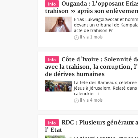
Ouganda : L'opposant Eria
Info
trahison » après son enlèveme
Erias LukwagoL’avocat et homm
devant un tribunal de Kampala
acte de trahison.Pr...
il y a 1 mois
Côte d'Ivoire : Solennité 
Info
avec la trahison, la corruption, 
de dérives humaines
La fête des Rameaux, célébrée
Jésus à Jérusalem. Relaté dans
calendrier li...
il y a 4 mois
RDC : Plusieurs généraux 
Info
l' Etat