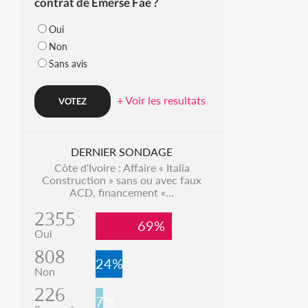
contrat de Emerse Faé ?
Oui
Non
Sans avis
+ Voir les resultats
DERNIER SONDAGE
Côte d'Ivoire : Affaire « Italia
Construction » sans ou avec faux
ACD, financement «...
2355
69%
Oui
808
24%
Non
226
7%