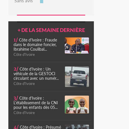
Sans avis
+ DE LA SEMAINE DERNIÈRE
1/
Côte d'Ivoire : Fraude
dans le domaine foncier,
Ibrahime Coulibal...
Côte d'Ivoire
2/
Côte d'Ivoire : Un
véhicule de la GESTOCI
circulant avec un numér...
Côte d'Ivoire
3/
Côte d'Ivoire :
L'établissement de la CNI
pour les enfants dès 05...
Côte d'Ivoire
4/
Côte d'Ivoire : Présumé