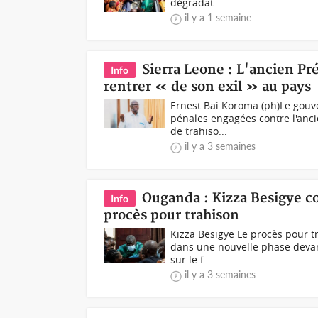
dégradat...
il y a 1 semaine
Sierra Leone : L'ancien Pr
Info
rentrer « de son exil » au pays
Ernest Bai Koroma (ph)Le gouv
pénales engagées contre l'ancie
de trahiso...
il y a 3 semaines
Ouganda : Kizza Besigye co
Info
procès pour trahison
Kizza Besigye Le procès pour t
dans une nouvelle phase devan
sur le f...
il y a 3 semaines