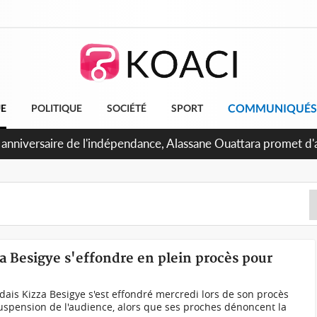
COMMUNIQUÉS
UE
POLITIQUE
SOCIÉTÉ
SPORT
 Abidjan, Amadou Oury Bah admire le modèle ivoirien et veut s'
e la Guinée
a Besigye s'effondre en plein procès pour
ais Kizza Besigye s'est effondré mercredi lors de son procès
uspension de l'audience, alors que ses proches dénoncent la