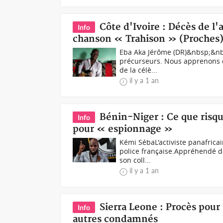
Côte d'Ivoire : Décès de l'
Info
chanson « Trahison » (Proches
Eba Aka Jérôme (DR)&nbsp;&nbsp
précurseurs. Nous apprenons d
de la célè...
il y a 1 an
Bénin-Niger : Ce que risq
Info
pour « espionnage »
Kémi SébaL'activiste panafrica
police française.Appréhendé d
son coll...
il y a 1 an
Sierra Leone : Procès pour
Info
autres condamnés