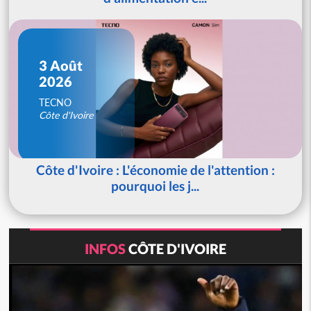
3 Août
2026
TECNO
Côte d'Ivoire
Côte d'Ivoire : L'économie de l'attention :
pourquoi les j...
INFOS
CÔTE D'IVOIRE