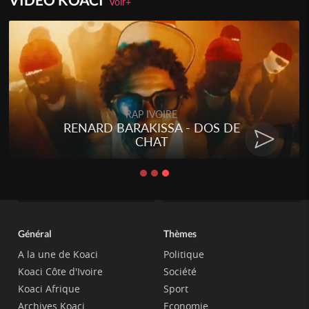
Voir+
RAP IVOIRE
RENARD BARAKISSA - DOS DE
CHAT
Général
Thèmes
A la une de Koaci
Politique
Koaci Côte d'Ivoire
Société
Koaci Afrique
Sport
Archives Koaci
Economie