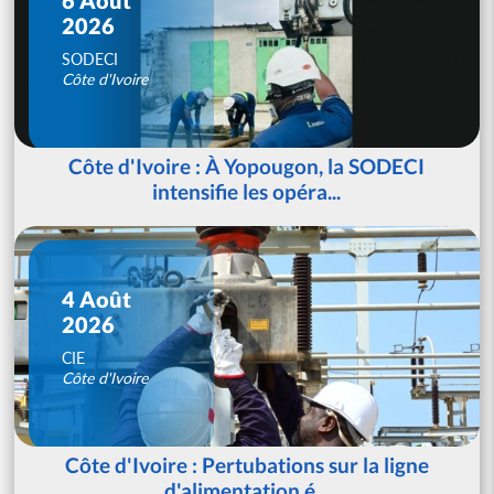
2026
SODECI
Côte d'Ivoire
Côte d'Ivoire : À Yopougon, la SODECI
intensifie les opéra...
4 Août
2026
CIE
Côte d'Ivoire
Côte d'Ivoire : Pertubations sur la ligne
d'alimentation é...