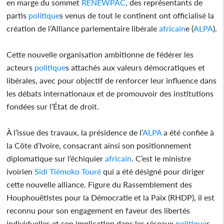
en marge du sommet
RENEWPAC
, des représentants de
partis
politique
s venus de tout le continent ont officialisé la
création de l’Alliance parlementaire libérale
africain
e (
ALPA
).
Cette nouvelle organisation ambitionne de fédérer les
acteurs
politique
s attachés aux valeurs démocratiques et
libérales, avec pour objectif de renforcer leur influence dans
les débats internationaux et de promouvoir des institutions
fondées sur l’État de droit.
À l’issue des travaux, la présidence de l’
ALPA
a été confiée à
la Côte d’Ivoire, consacrant ainsi son positionnement
diplomatique sur l’échiquier
africain
. C’est le ministre
ivoirien
Sidi Tiémoko Touré
qui a été désigné pour diriger
cette nouvelle alliance. Figure du Rassemblement des
Houphouëtistes pour la Démocratie et la Paix (RHDP), il est
reconnu pour son engagement en faveur des libertés
individuelles et son implication dans les réseaux
politique
s