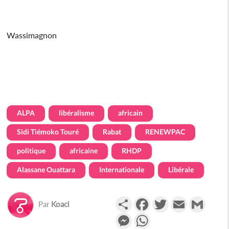
Wassimagnon
ALPA
libéralisme
africain
Sidi Tiémoko Touré
Rabat
RENEWPAC
politique
africaine
RHDP
Alassane Ouattara
Internationale
Libérale
Partager
Facebook
Twitter
Email
Gmail
Par
Koaci
Messenger
WhatsApp