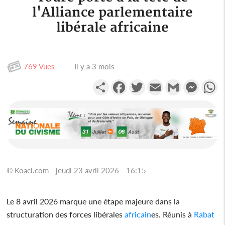
l'Alliance parlementaire
libérale africaine
769 Vues
Il y a 3 mois
Partager
Facebook
Twitter
Email
Gmail
Messen
W
© Koaci.com - jeudi 23 avril 2026 - 16:15
Le 8 avril 2026 marque une étape majeure dans la
structuration des forces libérales
africain
es. Réunis à
Rabat