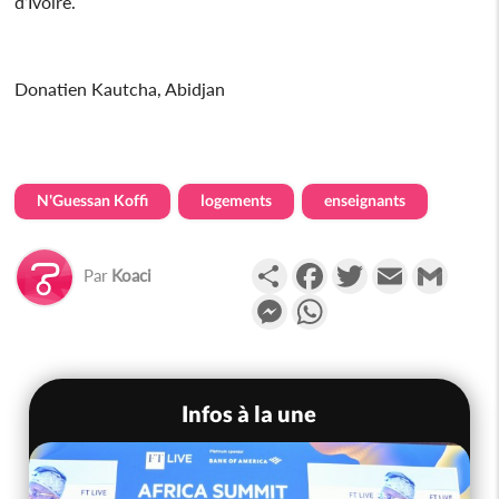
d’Ivoire.
Donatien Kautcha, Abidjan
N'Guessan Koffi
logements
enseignants
Partager
Facebook
Twitter
Email
Gmail
Par
Koaci
Messenger
WhatsApp
Infos à la une