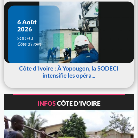
6 Août
2026
SODECI
Côte d'Ivoire
Côte d'Ivoire : À Yopougon, la SODECI
intensifie les opéra...
INFOS
CÔTE D'IVOIRE