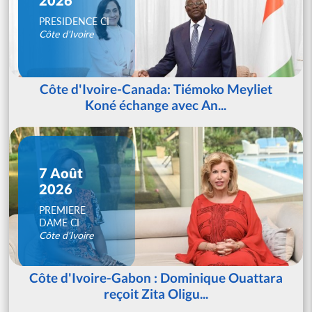
PRESIDENCE CI
Côte d'Ivoire
Côte d'Ivoire-Canada: Tiémoko Meyliet
Koné échange avec An...
7 Août
2026
PREMIERE
DAME CI
Côte d'Ivoire
Côte d'Ivoire-Gabon : Dominique Ouattara
reçoit Zita Oligu...