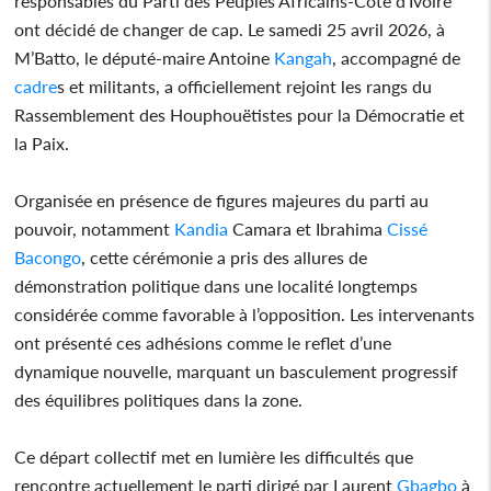
responsables du Parti des Peuples Africains-Côte d’Ivoire
ont décidé de changer de cap. Le samedi 25 avril 2026, à
M’Batto, le député-maire Antoine
Kangah
, accompagné de
cadre
s et militants, a officiellement rejoint les rangs du
Rassemblement des Houphouëtistes pour la Démocratie et
la Paix.
Organisée en présence de figures majeures du parti au
pouvoir, notamment
Kandia
Camara et Ibrahima
Cissé
Bacongo
, cette cérémonie a pris des allures de
démonstration politique dans une localité longtemps
considérée comme favorable à l’opposition. Les intervenants
ont présenté ces adhésions comme le reflet d’une
dynamique nouvelle, marquant un basculement progressif
des équilibres politiques dans la zone.
Ce départ collectif met en lumière les difficultés que
rencontre actuellement le parti dirigé par Laurent
Gbagbo
à