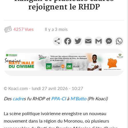
rejoignent le RHDP
4257 Vues
Il y a 3 mois
Partager
Facebook
Twitter
Email
Gmail
Messen
W
© Koaci.com - lundi 27 avril 2026 - 10:27
Des
cadre
s fu RHDP et
PPA-CI
à
M'Batto
(Ph Koaci)
La scène politique ivoirienne enregistre un nouveau
mouvement dans la région du Moronou, où plusieurs