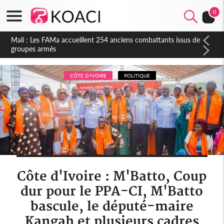
0
Côte d'Ivoire : Election FIF, le frère de feu Sidy Diallo se lance
dans la course
CÔTE D'IVOIRE
POLITIQUE
Côte d'Ivoire : M'Batto, Coup
dur pour le PPA-CI, M'Batto
bascule, le député-maire
Kangah et plusieurs cadres