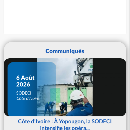
Communiqués
6 Août
2026
SODECI
Côte d'Ivoire
Côte d'Ivoire : À Yopougon, la SODECI
intensifie les opéra...