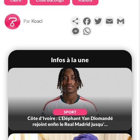
Partager
Facebook
Twitter
Email
Gmail
Par
Koaci
Messenger
WhatsApp
Infos à la une
SPORT
Côte d'Ivoire : L'Eléphant Yan Diomandé
rejoint enfin le Real Madrid jusqu'...