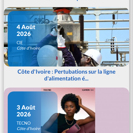
4 Août
2026
CIE
Côte d'Ivoire
Côte d'Ivoire : Pertubations sur la ligne
d'alimentation é...
3 Août
2026
TECNO
Côte d'Ivoire