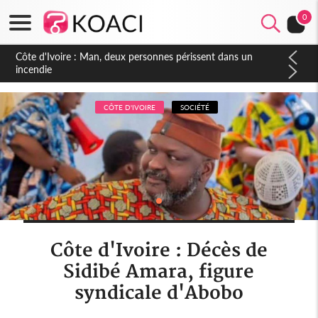
0
Côte d'Ivoire : Séileu, la célébration de la fête nationale
transformée en vaste campagne contre les produits
dépigmentants dangereux
CÔTE D'IVOIRE
SOCIÉTÉ
Côte d'Ivoire : Décès de
Sidibé Amara, figure
syndicale d'Abobo