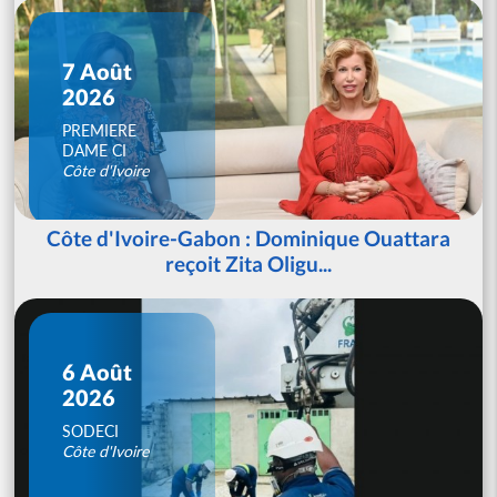
7 Août
2026
PREMIERE
DAME CI
Côte d'Ivoire
Côte d'Ivoire-Gabon : Dominique Ouattara
reçoit Zita Oligu...
6 Août
2026
SODECI
Côte d'Ivoire