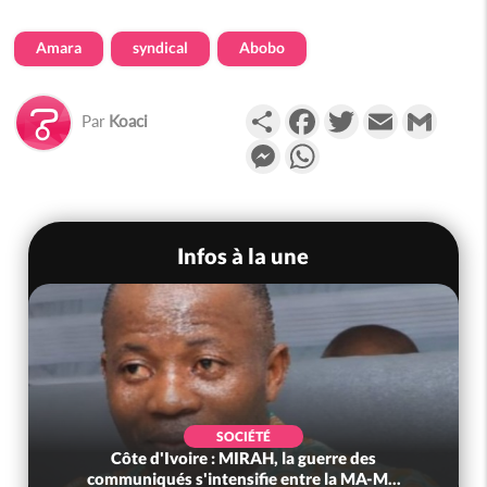
Amara
syndical
Abobo
Partager
Facebook
Twitter
Email
Gmail
Par
Koaci
Messenger
WhatsApp
Infos à la une
SOCIÉTÉ
Côte d'Ivoire : MIRAH, la guerre des
communiqués s'intensifie entre la MA-M...