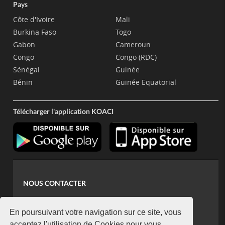
Pays
Côte d'Ivoire
Mali
Burkina Faso
Togo
Gabon
Cameroun
Congo
Congo (RDC)
Sénégal
Guinée
Bénin
Guinée Equatorial
Télécharger l'application KOACI
NOUS CONTACTER
contact@koaci.com
koaci@yahoo.fr
En poursuivant votre navigation sur ce site, vous
acceptez l'utilisation de Cookies pour vous