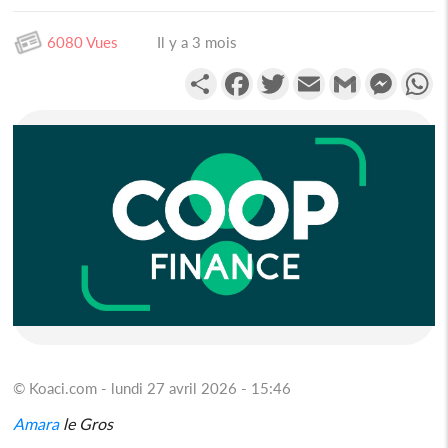
6080 Vues
Il y a 3 mois
Partager
Facebook
Twitter
Email
Gmail
Messen
W
© Koaci.com - lundi 27 avril 2026 - 15:46
Amara
le Gros