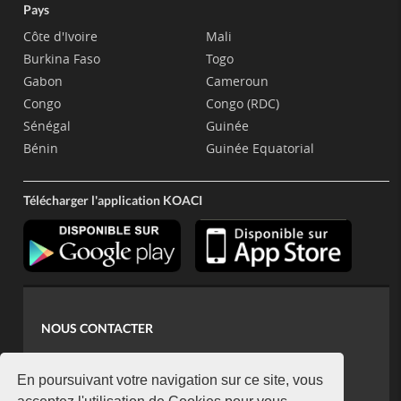
Pays
Côte d'Ivoire
Mali
Burkina Faso
Togo
Gabon
Cameroun
Congo
Congo (RDC)
Sénégal
Guinée
Bénin
Guinée Equatorial
Télécharger l'application KOACI
NOUS CONTACTER
contact@koaci.com
koaci@yahoo.fr
En poursuivant votre navigation sur ce site, vous