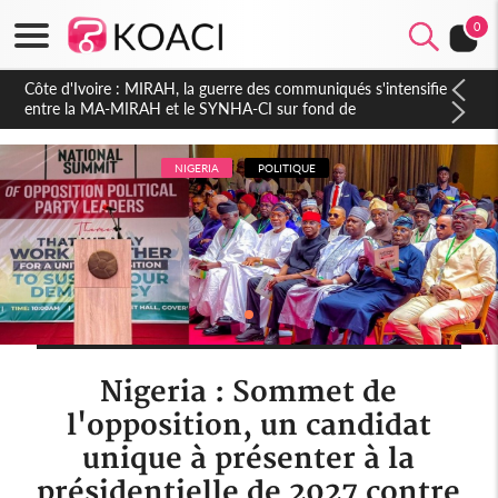
0
Côte d'Ivoire : Indépendance 2026, Thiam plaide pour un
environnement démocratique plus apaisé
NIGERIA
POLITIQUE
Nigeria : Sommet de
l'opposition, un candidat
unique à présenter à la
présidentielle de 2027 contre