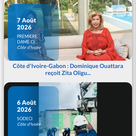
7 Août
2026
PREMIERE
DAME CI
Côte d'Ivoire
Côte d'Ivoire-Gabon : Dominique Ouattara
reçoit Zita Oligu...
6 Août
2026
SODECI
Côte d'Ivoire