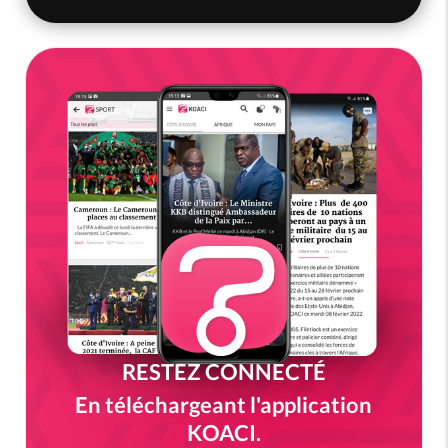
RESTEZ CONNECTÉ
En téléchargeant l'application
KOACI.