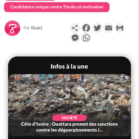
Candidature unique contre Tinubu et motivation
Partager
Facebook
Twitter
Email
Gmail
Par
Koaci
Messenger
WhatsApp
Infos à la une
SOCIÉTÉ
Côte d'Ivoire : Ouattara promet des sanctions
contre les déguerpissements i...