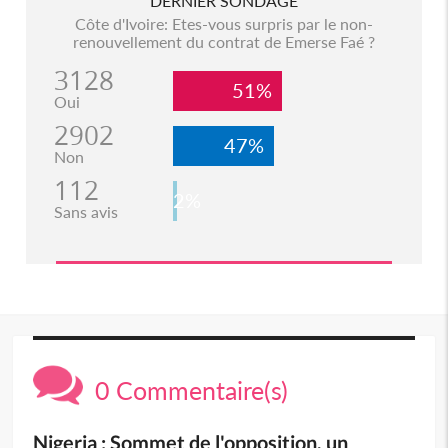
DERNIER SONDAGE
Côte d'Ivoire: Etes-vous surpris par le non-
renouvellement du contrat de Emerse Faé ?
3128
51%
Oui
2902
47%
Non
112
2%
Sans avis
0 Commentaire(s)
Nigeria : Sommet de l'opposition, un