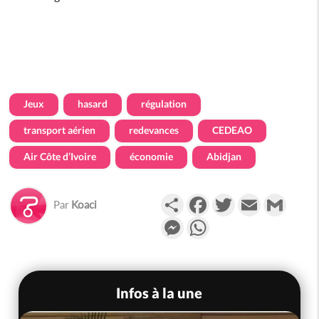
Jeux
hasard
régulation
transport aérien
redevances
CEDEAO
Air Côte d’Ivoire
économie
Abidjan
Partager
Facebook
Twitter
Email
Gmail
Par
Koaci
Messenger
WhatsApp
Infos à la une