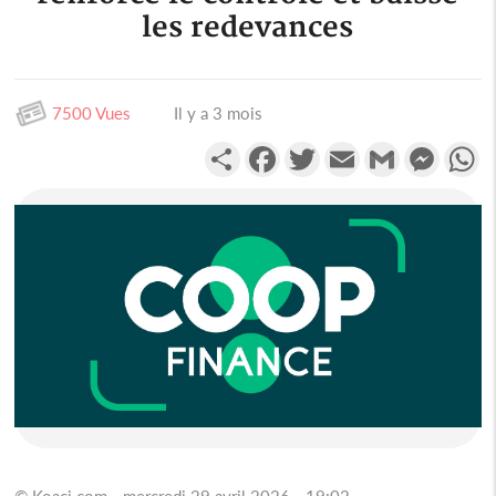
les redevances
7500 Vues
Il y a 3 mois
Partager
Facebook
Twitter
Email
Gmail
Messen
W
© Koaci.com - mercredi 29 avril 2026 - 19:02