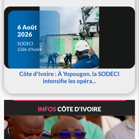
6 Août
2026
SODECI
Côte d'Ivoire
Côte d'Ivoire : À Yopougon, la SODECI
intensifie les opéra...
INFOS
CÔTE D'IVOIRE