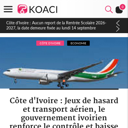
0
Côte d'Ivoire : Indépendance à Blahou, le sous-préfet : « La
fête nous invite à mesurer le chemin parcouru et à renouveler
notre engagement collectif en faveur du développement »
CÔTE D'IVOIRE
ECONOMIE
Côte d'Ivoire : Jeux de hasard
et transport aérien, le
gouvernement ivoirien
renforce le contrôle et baisse