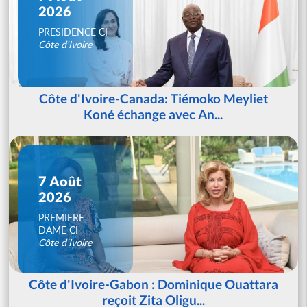
2026
PRESIDENCE CI
Côte d'Ivoire
Côte d'Ivoire-Canada: Tiémoko Meyliet
Koné échange avec An...
7 Août
2026
PREMIERE
DAME CI
Côte d'Ivoire
Côte d'Ivoire-Gabon : Dominique Ouattara
reçoit Zita Oligu...