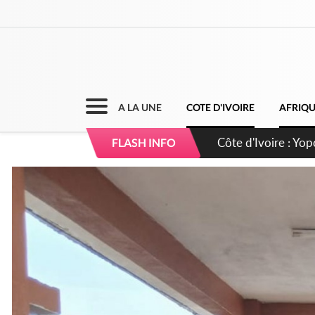
A LA UNE
COTE D'IVOIRE
AFRIQ
Côte d'Ivoire : CHU
FLASH INFO
direction sur les 