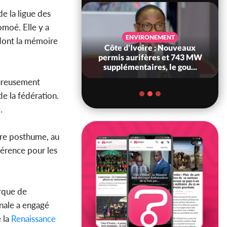
de la ligue des
omoé. Elle y a
SANTÉ
ENVIRONEMENT
 dont la mémoire
Ivoire : Réforme
Côte d'Ivoire : Nouveaux
, le gouvernement
permis aurifères et 743 MW
 ses structures...
supplémentaires, le gou...
eureusement
e la fédération.
.
tre posthume, au
férence pour les
arque de
onale a engagé
 la
Renaissance