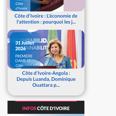
Côte
d'Ivoire
Côte d'Ivoire : L'économie de
l'attention : pourquoi les j...
31 Juillet
2026
PREMIERE
DAME CI
Côte
d'Ivoire
Côte d'Ivoire-Angola :
Depuis Luanda, Dominique
Ouattara p...
INFOS
CÔTE D'IVOIRE