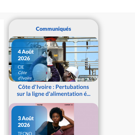
Communiqués
4 Août
2026
CIE
Côte
d'Ivoire
Côte d'Ivoire : Pertubations
sur la ligne d'alimentation é...
3 Août
2026
TECNO