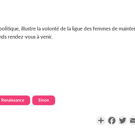
politique, illustre la volonté de la ligue des femmes de mainten
nds rendez-vous à venir.
Renaissance
Sinon
Partager
Faceboo
Twi