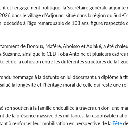
ent et l’engagement politique, la Secrétaire générale adjointe 
l 2026 dans le village d’Adjouan, situé dans la région du Sud-C
e, décédée à l’âge remarquable de 103 ans, figure respectée
Côte d'
sanitaire
modernise
notamment de Bonoua, Maféré, Aboisso et Adiaké, a été chal
a Suzanne, ainsi que le CED Foba Antoine et plusieurs cadres d
é et de la cohésion entre les différentes structures de la ligue
rendu hommage à la défunte en lui décernant un diplôme à ti
alué la longévité et l’héritage moral de celle qui reste une ré
 son soutien à la famille endeuillée à travers un don, une m
nt de la présence massive des militantes, la responsable nati
tant à renforcer leur mobilisation en perspective de la
Fête
de