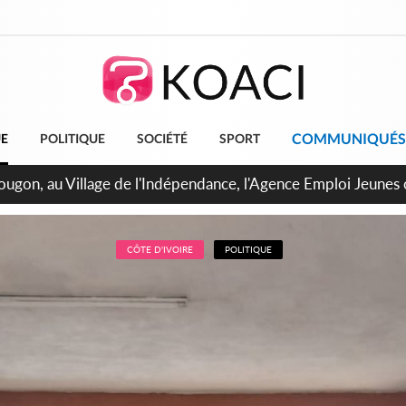
COMMUNIQUÉS
UE
POLITIQUE
SOCIÉTÉ
SPORT
 de Treichville, après la fronde, les agents contractuels obti
arriérés du SMIG 2023
CÔTE D'IVOIRE
POLITIQUE