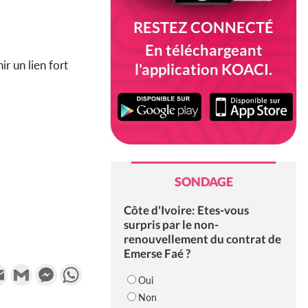
RESTEZ CONNECTÉ
En téléchargeant
ir un lien fort
l'application KOACI.
SONDAGE
Côte d'Ivoire: Etes-vous
surpris par le non-
renouvellement du contrat de
Emerse Faé ?
k
tter
Email
Gmail
Messenger
WhatsApp
Oui
Non