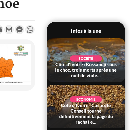
moé
k
tter
Email
Gmail
Messenger
WhatsApp
Infos à la une
POLITIQUE
SOCIÉTÉ
ire : Indépendance
Côte d'Ivoire : Kossandji sous
Yopougon coeur
le choc, trois morts après une
 la célébration...
nuit de viole...
ECONOMIE
Côte d'Ivoire : Cacao, le
SOCIÉTÉ
ire : Réforme de la
Conseil tourne
té civile, le
définitivement la page du
nt valide six dé...
rachat e...