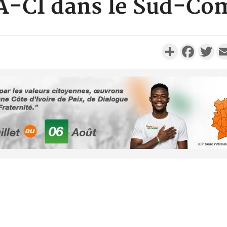
A-CI dans le Sud-Co
Partager
Faceboo
Twi
Côte d'Ivo
2026, 
battant de
Côte d'Ivo
socié
gouverneme