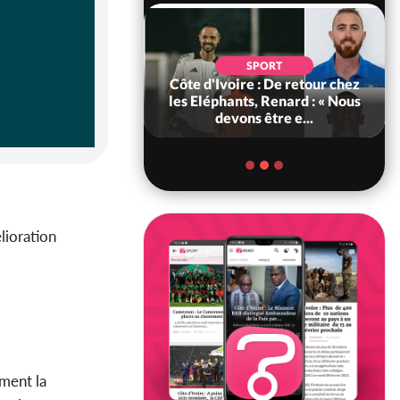
SPORT
POLITIQUE
re : De retour chez
Bénin : L'ancien président
ts, Renard : « Nous
Patrice Talon élu à la tête du
ns être e...
Sénat
lioration
ment la