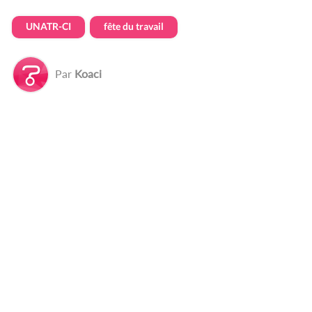
UNATR-CI
fête du travail
Par
Koaci