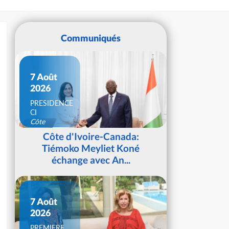
Communiqués
7 Août
2026
PRESIDENCE
CI
Côte
d'Ivoire
Côte d'Ivoire-Canada:
Tiémoko Meyliet Koné
échange avec An...
7 Août
2026
PREMIERE