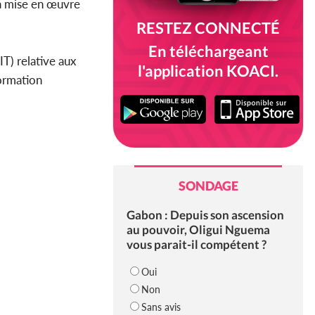
la mise en œuvre
RESTEZ CONNECTÉ
En téléchargeant
IT) relative aux
l'application KOACI.
formation
SONDAGE
Gabon : Depuis son ascension
au pouvoir, Oligui Nguema
vous parait-il compétent ?
Oui
Non
Sans avis