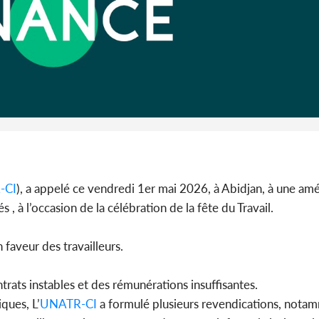
SOCIÉTÉ
Côte d'Ivoire : MIRAH, la
Côte d'Ivoi
guerre des communiqués
les Eléphan
s'intensifie entre la MA-M...
devo
-CI
), a appelé ce vendredi 1er mai 2026, à Abidjan, à une amé
 , à l’occasion de la célébration de la fête du Travail.
n faveur des travailleurs.
ntrats instables et des rémunérations insuffisantes.
ques, L’
UNATR-CI
a formulé plusieurs revendications, notam