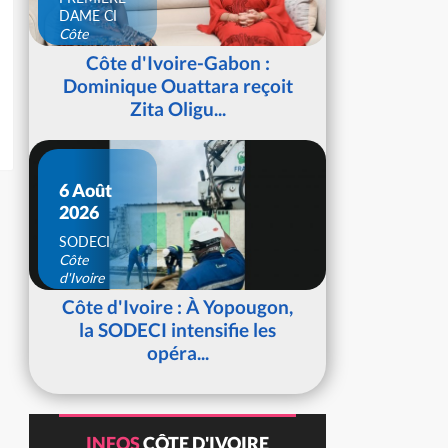
DAME CI
Côte
d'Ivoire
Côte d'Ivoire-Gabon :
Dominique Ouattara reçoit
Zita Oligu...
6 Août
2026
SODECI
Côte
d'Ivoire
Côte d'Ivoire : À Yopougon,
la SODECI intensifie les
opéra...
INFOS
CÔTE D'IVOIRE