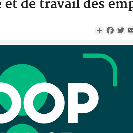
e et de travail des em
Partager
Faceboo
Twi
POLITIQUE
Côte d'Ivoire : Après le pari
Côte d'I
réussi du 66e anniversaire,
promet des
Adama Bictogo : «...
les dégu
POLITIQUE
Côte d'Ivoire : 66e
anniversaire de
Cameroun :
l'Indépendance, les Forces de
BAH Ouma
Défense e...
du conse