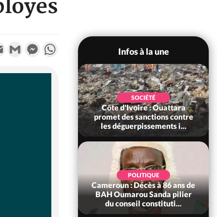
ployés
k
tter
Email
Gmail
Messenger
WhatsApp
Infos à la une
SOCIÉTÉ
Côte d'Ivoire : Rentrée
SOCIÉTÉ
voire : Ouattara
Scolaire 2026-2027,
 sanctions contre
l'inscription sans frais au
erpissements i...
Pré...
POLITIQUE
SOCIÉTÉ
 Décès à 86 ans de
Côte d'Ivoire : Indépendance
rou Sanda pilier
à Grand-Béréby, le Sous-
il constituti...
Préfet exhorte les pop...