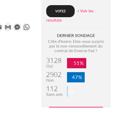
+ Voir les
resultats
k
tter
Email
Gmail
Messenger
WhatsApp
DERNIER SONDAGE
Côte d'Ivoire: Etes-vous surpris
par le non-renouvellement du
contrat de Emerse Faé ?
3128
51%
Oui
2902
47%
Non
112
2%
Sans avis