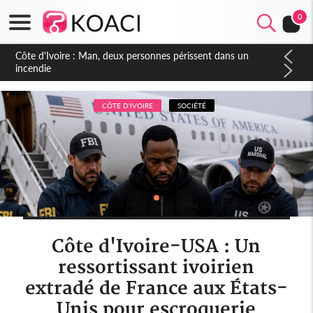
0
Côte d'Ivoire : Séileu, la célébration de la fête nationale
transformée en vaste campagne contre les produits
dépigmentants dangereux
CÔTE D'IVOIRE
SOCIÉTÉ
Côte d'Ivoire-USA : Un
ressortissant ivoirien
extradé de France aux États-
Unis pour escroquerie