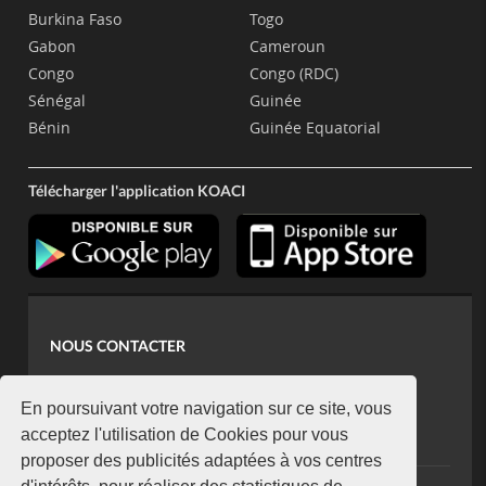
Burkina Faso
Togo
Gabon
Cameroun
Congo
Congo (RDC)
Sénégal
Guinée
Bénin
Guinée Equatorial
Télécharger l'application KOACI
NOUS CONTACTER
contact@koaci.com
koaci@yahoo.fr
En poursuivant votre navigation sur ce site, vous
+225 07 08 85 52 93
acceptez l'utilisation de Cookies pour vous
proposer des publicités adaptées à vos centres