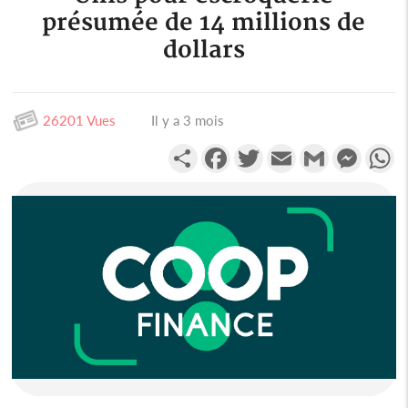
présumée de 14 millions de
dollars
26201 Vues
Il y a 3 mois
Partager
Facebook
Twitter
Email
Gmail
Messen
W