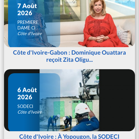
7 Août
2026
PREMIERE
DAME CI
Côte d'Ivoire
Côte d'Ivoire-Gabon : Dominique Ouattara
reçoit Zita Oligu...
6 Août
2026
SODECI
Côte d'Ivoire
Côte d'Ivoire : À Yopougon, la SODECI