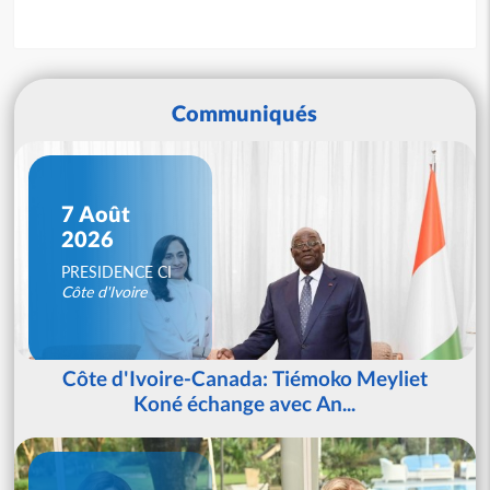
Communiqués
7 Août
2026
PRESIDENCE CI
Côte d'Ivoire
Côte d'Ivoire-Canada: Tiémoko Meyliet
Koné échange avec An...