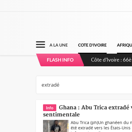
A LA UNE
COTE D'IVOIRE
AFRIQ
Côte d'Ivoire : À
FLASH INFO
développement d
Ghana : Abu Trica extradé 
Info
sentimentale
Abu Trica (ph)Un ghanéen du n
été extradé vers les États-Uni