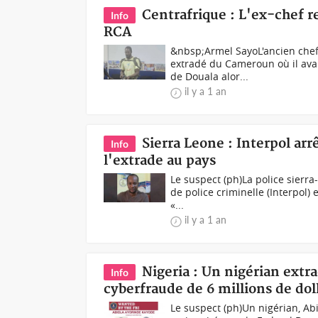
Centrafrique : L'ex-chef 
Info
RCA
&nbsp;Armel SayoL'ancien che
extradé du Cameroun où il avait
de Douala alor...
il y a 1 an
Sierra Leone : Interpol ar
Info
l'extrade au pays
Le suspect (ph)La police sierra
de police criminelle (Interpol)
«...
il y a 1 an
Nigeria : Un nigérian extr
Info
cyberfraude de 6 millions de dol
Le suspect (ph)Un nigérian, Abi