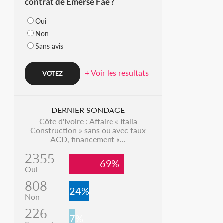
contrat de Emerse Faé ?
Oui
Non
Sans avis
+ Voir les resultats
DERNIER SONDAGE
Côte d'Ivoire : Affaire « Italia
Construction » sans ou avec faux
ACD, financement «...
2355
69%
Oui
808
24%
Non
226
7%