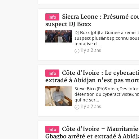
Sierra Leone : Présumé cou
Info
suspect DJ Boxx
DJ Boxx (ph)La Guinée a remis 
suspect plus&nbsp;connu sous le
tentative d...
il y a 2 ans
Côte d'Ivoire : Le cyberact
Info
extradé à Abidjan n'est pas mor
Steve Bico (Ph)&nbsp;Des infor
détention du cyberactiviste&nb
qui ne ser...
il y a 2 ans
Côte d'Ivoire – Mauritanie 
Info
Gbagbo arrêté et extradé à Abid