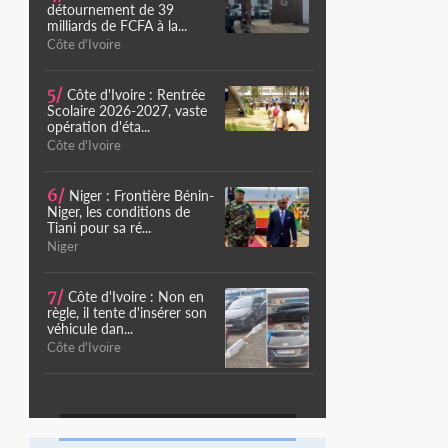
détournement de 39
milliards de FCFA à la...
Côte d'Ivoire
5/
Côte d'Ivoire : Rentrée
Scolaire 2026-2027, vaste
opération d'éta...
Côte d'Ivoire
6/
Niger : Frontière Bénin-
Niger, les conditions de
Tiani pour sa ré...
Niger
7/
Côte d'Ivoire : Non en
règle, il tente d'insérer son
véhicule dan...
Côte d'Ivoire