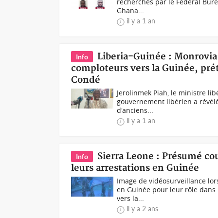
recherchés par le Federal Burea
Ghana...
il y a 1 an
Liberia-Guinée : Monrovia
Info
comploteurs vers la Guinée, pré
Condé
Jerolinmek Piah, le ministre li
gouvernement libérien a révé
d'anciens...
il y a 1 an
Sierra Leone : Présumé cou
Info
leurs arrestations en Guinée
Image de vidéosurveillance lors
en Guinée pour leur rôle dans
vers la...
il y a 2 ans