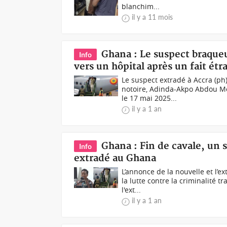
blanchim...
il y a 11 mois
Ghana : Le suspect braqueu
Info
vers un hôpital après un fait étr
Le suspect extradé à Accra (
notoire, Adinda-Akpo Abdou Mo
le 17 mai 2025...
il y a 1 an
Ghana : Fin de cavale, un 
Info
extradé au Ghana
L’annonce de la nouvelle et l’
la lutte contre la criminalité 
l'ext...
il y a 1 an