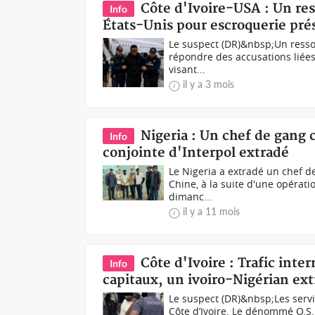
Côte d'Ivoire-USA : Un res
Info
États-Unis pour escroquerie pré
Le suspect (DR)&nbsp;Un ressort
répondre des accusations liées
visant...
il y a 3 mois
Nigeria : Un chef de gang 
Info
conjointe d'Interpol extradé
Le Nigeria a extradé un chef d
Chine, à la suite d'une opérat
dimanc...
il y a 11 mois
Côte d'Ivoire : Trafic int
Info
capitaux, un ivoiro-Nigérian ex
Le suspect (DR)&nbsp;Les servi
Côte d’Ivoire. Le dénommé O.S.I