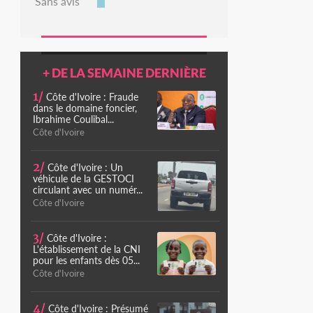
Sans avis
+ DE LA SEMAINE DERNIÈRE
1/
Côte d'Ivoire : Fraude
dans le domaine foncier,
Ibrahime Coulibal...
Côte d'Ivoire
2/
Côte d'Ivoire : Un
véhicule de la GESTOCI
circulant avec un numér...
Côte d'Ivoire
3/
Côte d'Ivoire :
L'établissement de la CNI
pour les enfants dès 05...
Côte d'Ivoire
4/
Côte d'Ivoire : Présumé