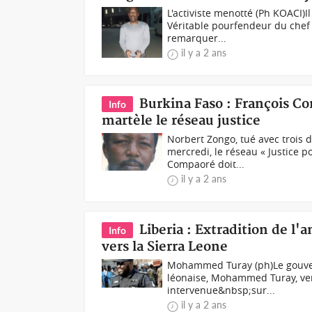
L'activiste menotté (Ph KOACI)I
Véritable pourfendeur du chef de
remarquer...
il y a 2 ans
Burkina Faso : François Co
Info
martèle le réseau justice
Norbert Zongo, tué avec troi
mercredi, le réseau « Justice p
Compaoré doit...
il y a 2 ans
Liberia : Extradition de l
Info
vers la Sierra Leone
Mohammed Turay (ph)Le gouvern
léonaise, Mohammed Turay, vers
intervenue&nbsp;sur...
il y a 2 ans