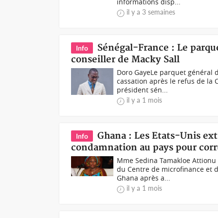
informations disp...
il y a 3 semaines
Sénégal-France : Le parque
Info
conseiller de Macky Sall
Doro GayeLe parquet général de
cassation après le refus de la 
président sén...
il y a 1 mois
Ghana : Les Etats-Unis ex
Info
condamnation au pays pour corr
Mme Sedina Tamakloe Attionu (p
du Centre de microfinance et 
Ghana après a...
il y a 1 mois