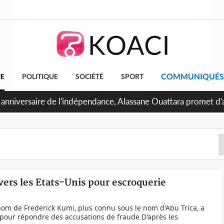
COMMUNIQUÉS
UE
POLITIQUE
SOCIÉTÉ
SPORT
 Abidjan, Amadou Oury Bah admire le modèle ivoirien et veut s'
e la Guinée
vers les Etats-Unis pour escroquerie
om de Frederick Kumi, plus connu sous le nom d'Abu Trica, a
s pour répondre des accusations de fraude.D'après les