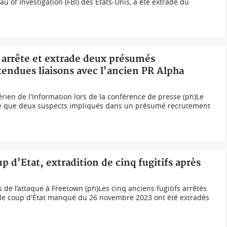
u of Investigation (FBI) des Etats-Unis, a été extradé du
 arrête et extrade deux présumés
tendues liaisons avec l'ancien PR Alpha
bérien de l'Information lors de la conférence de presse (ph)Le
lé que deux suspects impliqués dans un présumé recrutement
p d'Etat, extradition de cinq fugitifs après
 de l’attaque à Freetown (ph)Les cinq anciens fugitifs arrêtés
 le coup d'État manqué du 26 novembre 2023 ont été extradés