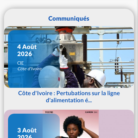
Communiqués
4 Août
2026
CIE
Côte d'Ivoire
Côte d'Ivoire : Pertubations sur la ligne
d'alimentation é...
3 Août
2026