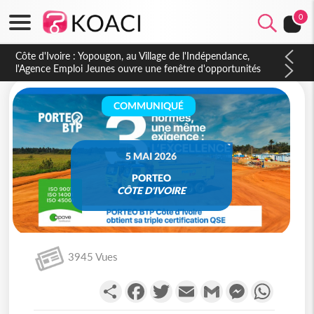
0
Côte d'Ivoire : CHU de Treichville, après la fronde, les agents
contractuels obtiennent un accord avec la direction sur les
arriérés du SMIG 2023
COMMUNIQUÉ
5 MAI 2026
PORTEO
CÔTE D'IVOIRE
3945 Vues
Partager
Facebook
Twitter
Email
Gmail
Messenger
WhatsA