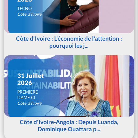
TECNO
Côte d'Ivoire
Côte d'Ivoire : L'économie de l'attention :
pourquoi les j...
31 Juillet
2026
PREMIERE
DAME CI
Côte d'Ivoire
Côte d'Ivoire-Angola : Depuis Luanda,
Dominique Ouattara p...