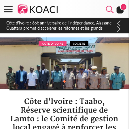
0
Côte d'Ivoire : À Abidjan, Amadou Oury Bah admire le modèle
ivoirien et veut s'en inspirer pour accélérer le développement
de la Guinée
CÔTE D'IVOIRE
SOCIÉTÉ
Côte d'Ivoire : Taabo,
Réserve scientifique de
Lamto : le Comité de gestion
local engagé à renforcer les