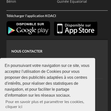
Bénin
Guinée Equatorial
Télécharger l'application KOACI
NOUS CONTACTER
contact@koaci.com
koaci@yahoo.fr
En poursuivant votre navigation sur ce site, vous
+225 07 08 85 52 93
acceptez l'utilisation de Cookies pour vous
proposer des publicités adaptées à vos centres
d'intérêts, pour réaliser des statistiques de
NEWSLETTER
navigation, et pour faciliter le partage
Restez connecté via notre newsletter
d'information sur les réseaux sociaux.
S'abonner
Pour en savoir plus et paramétrer les cookies,
Se désabonner
cliquer ici