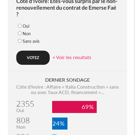
Côte d'Ivoire: Etes-vous surpris par le non-
renouvellement du contrat de Emerse Faé
?
Oui
Non
Sans avis
+ Voir les resultats
DERNIER SONDAGE
Côte d'Ivoire : Affaire « Italia Construction » sans
ou avec faux ACD, financement «...
2355
69%
Oui
808
24%
Non