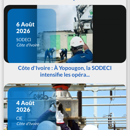
6 Août
2026
SODECI
Côte d'Ivoire
Côte d'Ivoire : À Yopougon, la SODECI
intensifie les opéra...
4 Août
2026
CIE
Côte d'Ivoire