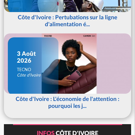
Côte d'Ivoire : Pertubations sur la ligne
d'alimentation é...
3 Août
2026
TECNO
Côte d'Ivoire
Côte d'Ivoire : L'économie de l'attention :
pourquoi les j...
INFOS
CÔTE D'IVOIRE