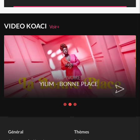
VIDEO KOACI
Voir+
RAP IVOIRE
YILIM - BONNE PLACE
Général
Thèmes