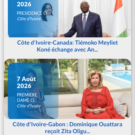
2026
PRESIDENCE CI
Côte d'Ivoire
Côte d'Ivoire-Canada: Tiémoko Meyliet
Koné échange avec An...
7 Août
2026
PREMIERE
DAME CI
Côte d'Ivoire
Côte d'Ivoire-Gabon : Dominique Ouattara
reçoit Zita Oligu...