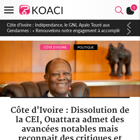
0
Sierra Leone : Un projet de réforme constitutionnelle en
gestation, points clés des amendements, un exclu d'avance
CÔTE D'IVOIRE
POLITIQUE
Côte d'Ivoire : Dissolution de
la CEI, Ouattara admet des
avancées notables mais
reconnait des critiques et