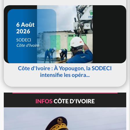
6 Août
2026
SODECI
Côte d'Ivoire
Côte d'Ivoire : À Yopougon, la SODECI
intensifie les opéra...
INFOS
CÔTE D'IVOIRE