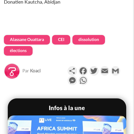
Donatien Kautcha, Abidjan
Alassane Ouattara
CEI
dissolution
élections
Partager
Facebook
Twitter
Email
Gmail
Par
Koaci
Messenger
WhatsApp
Infos à la une