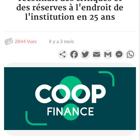
des réserves à l'endroit de
l'institution en 25 ans
2844 Vues
Il y a 3 mois
Partager
Facebook
Twitter
Email
Gmail
Messen
W