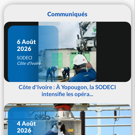
Communiqués
6 Août
2026
SODECI
Côte d'Ivoire
Côte d'Ivoire : À Yopougon, la SODECI
intensifie les opéra...
4 Août
2026