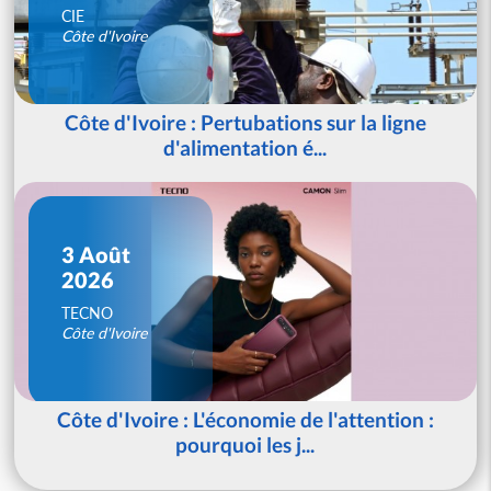
CIE
Côte d'Ivoire
Côte d'Ivoire : Pertubations sur la ligne
d'alimentation é...
3 Août
2026
TECNO
Côte d'Ivoire
Côte d'Ivoire : L'économie de l'attention :
pourquoi les j...