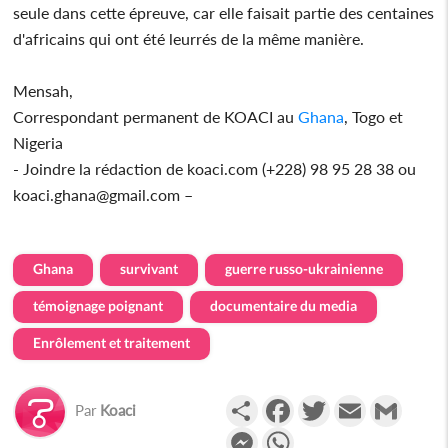
seule dans cette épreuve, car elle faisait partie des centaines
d'africains qui ont été leurrés de la même manière.
Mensah,
Correspondant permanent de KOACI au
Ghana
, Togo et
Nigeria
- Joindre la rédaction de koaci.com (+228) 98 95 28 38 ou
koaci.ghana@gmail.com –
Ghana
survivant
guerre russo-ukrainienne
témoignage poignant
documentaire du media
Enrôlement et traitement
Partager
Facebook
Twitter
Email
Gmail
Par
Koaci
Messenger
WhatsApp