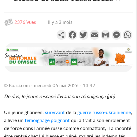
2376 Vues
Il y a 3 mois
Partager
Facebook
Twitter
Email
Gmail
Messen
W
© Koaci.com - mercredi 06 mai 2026 - 13:42
De dos, le jeune rescapé livrant son témoignage (ph)
Un jeune ghanéen,
survivant
de la
guerre russo-ukrainienne
,
a livré un
témoignage poignant
qui a trait à son enrôlement
de force dans l'armée russe comme combattant, Il a raconté
être rentré chez lui blessé et ruiné, malgré les indemnités