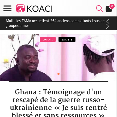
0
Côte d'Ivoire : Election FIF, le frère de feu Sidy Diallo se lance
dans la course
GHANA
SOCIÉTÉ
Ghana : Témoignage d'un
rescapé de la guerre russo-
ukrainienne « Je suis rentré
blessé et sans ressources »