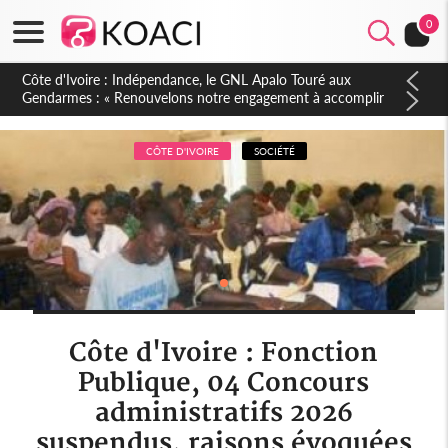
0
Sierra Leone : Un projet de réforme constitutionnelle en
gestation, points clés des amendements, un exclu d'avance
CÔTE D'IVOIRE
SOCIÉTÉ
Côte d'Ivoire : Fonction
Publique, 04 Concours
administratifs 2026
suspendus, raisons évoquées