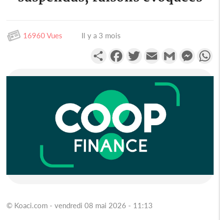
16960 Vues
Il y a 3 mois
Partager
Facebook
Twitter
Email
Gmail
Messen
W
© Koaci.com - vendredi 08 mai 2026 - 11:13