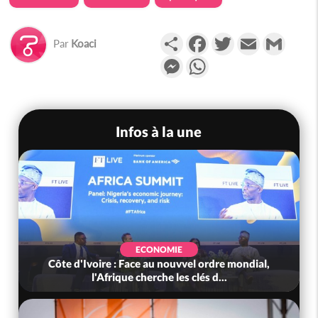
Partager
Facebook
Twitter
Email
Gmail
Par
Koaci
Messenger
WhatsApp
Infos à la une
SOCIÉTÉ
Côte d'Ivoire : Indépendance, le GNL Apalo
Touré aux Gendarmes : « Renouvel...