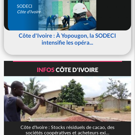
SODECI
Côte d'Ivoire
Côte d'Ivoire : À Yopougon, la SODECI
intensifie les opéra...
INFOS
CÔTE D'IVOIRE
Côte d'Ivoire : Stocks résiduels de cacao, des
sociétés coopératives et acheteurs exi...