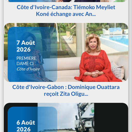
Côte d'Ivoire-Canada: Tiémoko Meyliet
Koné échange avec An...
7 Août
2026
PREMIERE
DAME CI
Côte d'Ivoire
Côte d'Ivoire-Gabon : Dominique Ouattara
reçoit Zita Oligu...
6 Août
2026