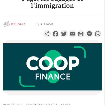
l'immigration
823 Vues
Il y a 3 mois
Partager
Facebook
Twitter
Email
Gmail
Messen
W
© Koaci.com - samedi 09 mai 2026 - 15:14