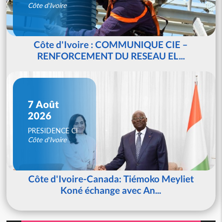
Côte d'Ivoire
Côte d'Ivoire : COMMUNIQUE CIE –
RENFORCEMENT DU RESEAU EL...
7 Août
2026
PRESIDENCE CI
Côte d'Ivoire
Côte d'Ivoire-Canada: Tiémoko Meyliet
Koné échange avec An...