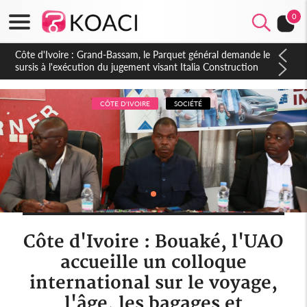
0
Côte d'Ivoire : Indépendance à Dakpadou, la sous-préfète
Hôma Viviane Manissan appelle à une appropriation locale du
PND 2026-2030
CÔTE D'IVOIRE
SOCIÉTÉ
Côte d'Ivoire : Bouaké, l'UAO
accueille un colloque
international sur le voyage,
l'âge, les bagages et