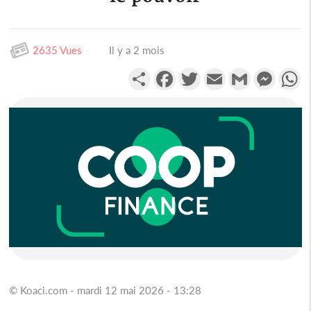
2635 Vues
Il y a 2 mois
Partager
Facebook
Twitter
Email
Gmail
Messen
W
© Koaci.com - mardi 12 mai 2026 - 13:28