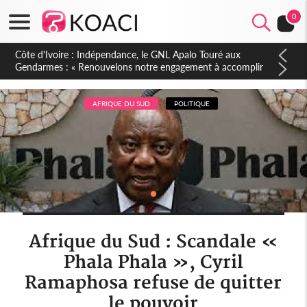
0
Sierra Leone : Un projet de réforme constitutionnelle en
gestation, points clés des amendements, un exclu d'avance
AFRIQUE DU SUD
POLITIQUE
Afrique du Sud : Scandale «
Phala Phala », Cyril
Ramaphosa refuse de quitter
le pouvoir