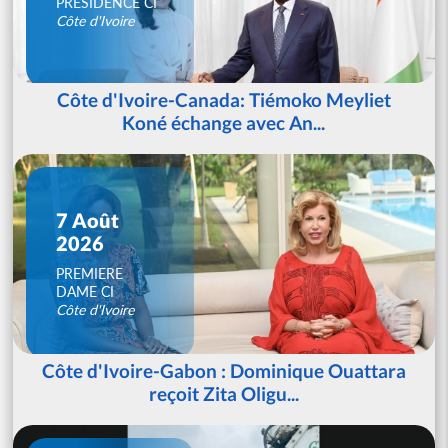
PRESIDENCE CI
Côte d'Ivoire
Côte d'Ivoire-Canada: Tiémoko Meyliet
Koné échange avec An...
7 Août
2026
PREMIERE
DAME CI
Côte d'Ivoire
Côte d'Ivoire-Gabon : Dominique Ouattara
reçoit Zita Oligu...