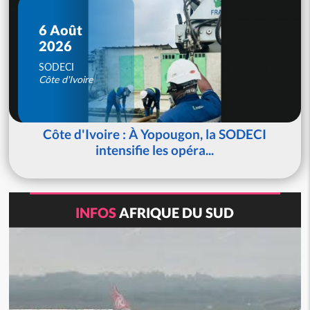
6 Août
2026
SODECI
Côte d'Ivoire
Côte d'Ivoire : À Yopougon, la SODECI
intensifie les opéra...
INFOS
AFRIQUE DU SUD