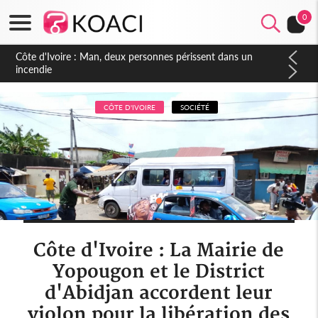
0
Côte d'Ivoire : Séileu, la célébration de la fête nationale
transformée en vaste campagne contre les produits
dépigmentants dangereux
CÔTE D'IVOIRE
SOCIÉTÉ
Côte d'Ivoire : La Mairie de
Yopougon et le District
d'Abidjan accordent leur
violon pour la libération des