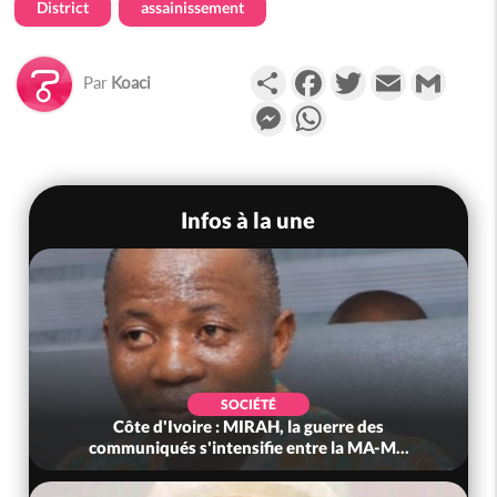
District
assainissement
Partager
Facebook
Twitter
Email
Gmail
Par
Koaci
Messenger
WhatsApp
Infos à la une
SOCIÉTÉ
Côte d'Ivoire : MIRAH, la guerre des
communiqués s'intensifie entre la MA-M...