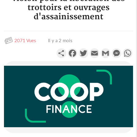
trottoirs et ouvrages
d'assainissement
2071 Vues
Il y a 2 mois
Partager
Facebook
Twitter
Email
Gmail
Messen
W