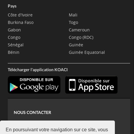
Pays
Côte d'Ivoire
Mali
Burkina Faso
Togo
Gabon
Cameroun
Congo
Congo (RDC)
Sénégal
Guinée
Bénin
Guinée Equatorial
Télécharger l'application KOACI
NOUS CONTACTER
contact@koaci.com
koaci@yahoo.fr
En poursuivant votre navigation sur ce site, vous