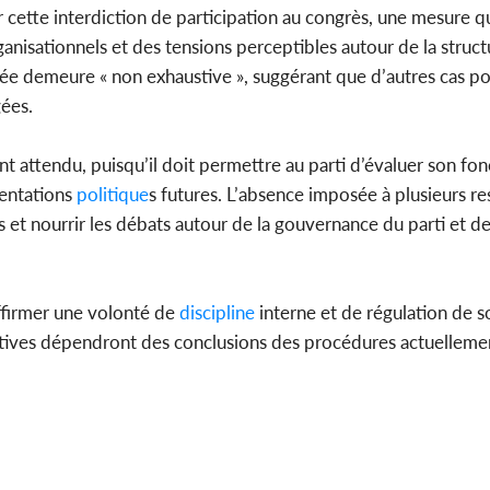
cette interdiction de participation au congrès, une mesure qu
isationnels et des tensions perceptibles autour de la structu
bliée demeure « non exhaustive », suggérant que d’autres cas po
gées.
nt attendu, puisqu’il doit permettre au parti d’évaluer son f
ientations
politique
s futures. L’absence imposée à plusieurs r
es et nourrir les débats autour de la gouvernance du parti et de
ffirmer une volonté de
discipline
interne et de régulation de s
initives dépendront des conclusions des procédures actuelleme