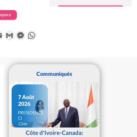
aspora
k
tter
Email
Gmail
Messenger
WhatsApp
Communiqués
7 Août
2026
PRESIDENCE
CI
Côte
d'Ivoire
Côte d'Ivoire-Canada: