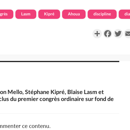
grès
Lasm
Kipré
Ahoua
discipline
di
Partager
Faceboo
Twi
Don Mello, Stéphane Kipré, Blaise Lasm et
xclus du premier congrès ordinaire sur fond de
ommenter ce contenu.