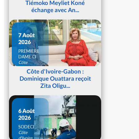
Tiémoko Meyliet Koné
échange avec An...
7 Août
2026
PREMIERE
DAME CI
Côte
d'Ivoire
Côte d'Ivoire-Gabon :
Dominique Ouattara reçoit
Zita Oligu...
6 Août
2026
SODECI
Côte
d'Ivoire