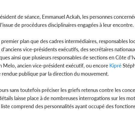
résident de séance, Emmanuel Ackah, les personnes concerné
’issue de procédures disciplinaires engagées à leur encontre.
 premier plan que des cadres intermédiaires, responsables loc
d’anciens vice-présidents exécutifs, des secrétaires nationau
ues ainsi que plusieurs responsables de sections en Côte d’Iv
 Melo, ancien vice-président exécutif, ou encore
Kipré
Stéph
ste rendue publique par la direction du mouvement.
s sans toutefois préciser les griefs retenus contre les concer
étails laisse place à de nombreuses interrogations sur les mot
la liste comprend des personnalités ayant occupé des fonctions