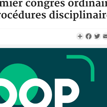
mier congrès ordinai
rocédures disciplinair
Partager
Faceboo
Twi
Côte d'Ivo
réussi du
Adama 
Côte 
anni