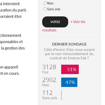
Non
i intervient
Sans avis
ration du parti.
urraient être
+ Voir les
resultats
onctionnement
esponsables et
DERNIER SONDAGE
 la gestion des
Côte d'Ivoire: Etes-vous surpris
par le non-renouvellement du
contrat de Emerse Faé ?
3128
on appareil
51%
Oui
nt en cours.
2902
47%
Non
112
2%
Sans avis