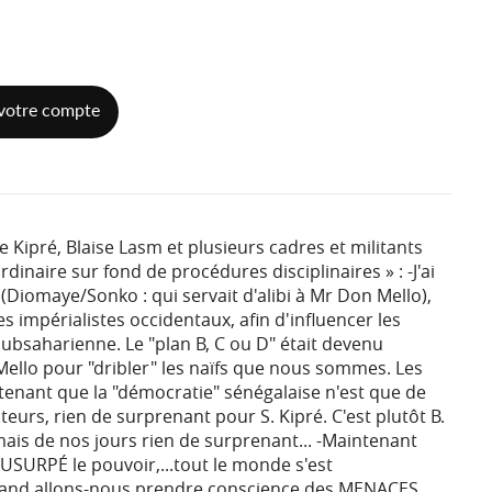
votre compte
Kipré, Blaise Lasm et plusieurs cadres et militants
inaire sur fond de procédures disciplinaires » : -J'ai
s (Diomaye/Sonko : qui servait d'alibi à Mr Don Mello),
s impérialistes occidentaux, afin d'influencer les
subsaharienne. Le "plan B, C ou D" était devenu
llo pour "dribler" les naïfs que nous sommes. Les
enant que la "démocratie" sénégalaise n'est que de
eurs, rien de surprenant pour S. Kipré. C'est plutôt B.
ais de nos jours rien de surprenant... -Maintenant
SURPÉ le pouvoir,...tout le monde s'est
-Quand allons-nous prendre conscience des MENACES