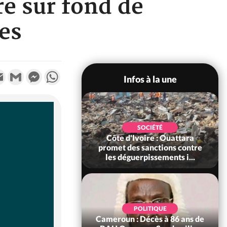
re sur fond de
es
k
tter
Email
Gmail
Messenger
WhatsApp
Infos à la une
POLITIQUE
SOCIÉTÉ
ire : Après le pari
Côte d'Ivoire : Ouattara
 66e anniversaire,
promet des sanctions contre
Bictogo : «...
les déguerpissements i...
POLITIQUE
d'Ivoire : 66e
POLITIQUE
versaire de
Cameroun : Décès à 86 ans de