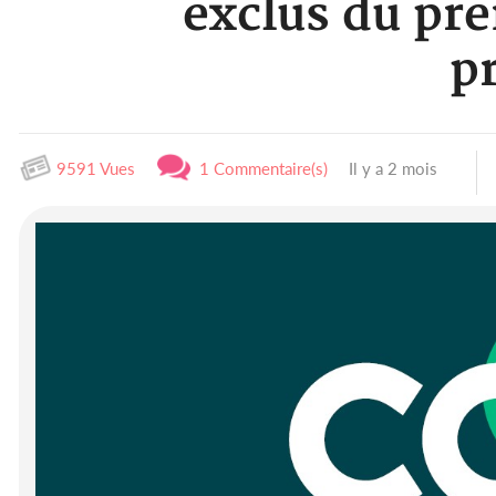
exclus du pre
p
9591 Vues
1 Commentaire(s)
Il y a 2 mois