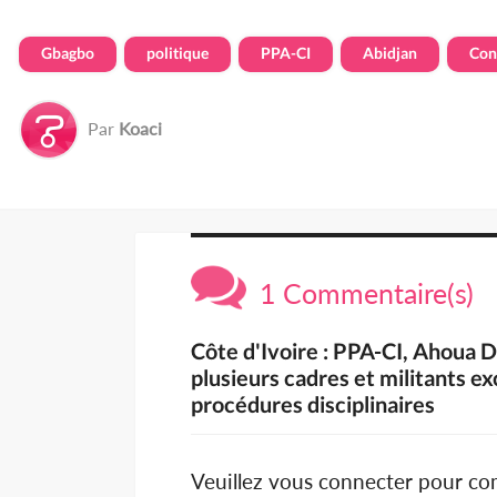
Gbagbo
politique
PPA-CI
Abidjan
Con
Par
Koaci
1 Commentaire(s)
Côte d'Ivoire : PPA-CI, Ahoua 
plusieurs cadres et militants e
procédures disciplinaires
Veuillez vous connecter pour c