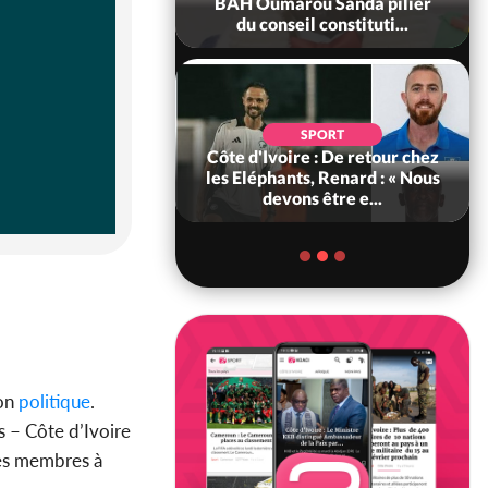
ance, les Forces de
BAH Oumarou Sanda pilier
fense e...
du conseil constituti...
SOCIÉTÉ
SPORT
voire : MIRAH, la
Côte d'Ivoire : De retour chez
des communiqués
les Eléphants, Renard : « Nous
ie entre la MA-M...
devons être e...
ion
politique
.
s – Côte d’Ivoire
ses membres à