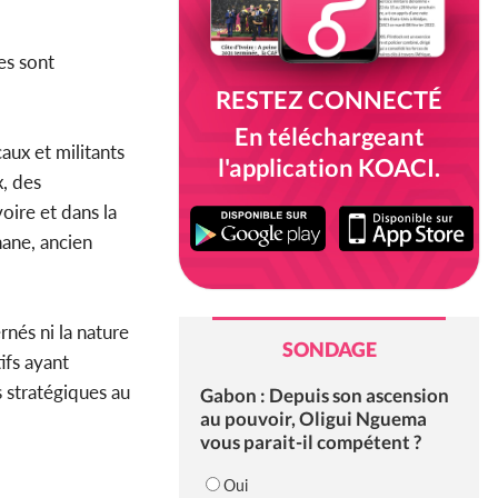
es sont
RESTEZ CONNECTÉ
En téléchargeant
aux et militants
l'application KOACI.
x, des
oire et dans la
ane, ancien
nés ni la nature
SONDAGE
ifs ayant
 stratégiques au
Gabon : Depuis son ascension
au pouvoir, Oligui Nguema
vous parait-il compétent ?
Oui