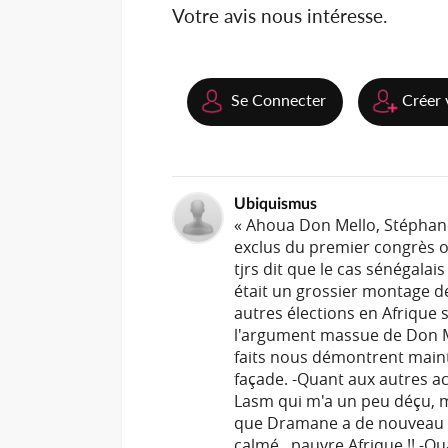
Votre avis nous intéresse.
Se Connecter
Créer 
Ubiquismus
« Ahoua Don Mello, Stéphane 
exclus du premier congrès ord
tjrs dit que le cas sénégalai
était un grossier montage de
autres élections en Afrique 
l'argument massue de Don Me
faits nous démontrent maint
façade. -Quant aux autres act
Lasm qui m'a un peu déçu, m
que Dramane a de nouveau U
calmé...pauvre Afrique !! 