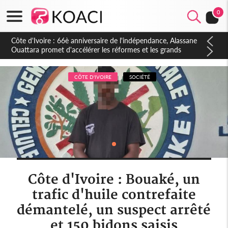
0
Côte d'Ivoire : À Abidjan, Amadou Oury Bah admire le modèle
ivoirien et veut s'en inspirer pour accélérer le développement
de la Guinée
CÔTE D'IVOIRE
SOCIÉTÉ
Côte d'Ivoire : Bouaké, un
trafic d'huile contrefaite
démantelé, un suspect arrêté
et 150 bidons saisis