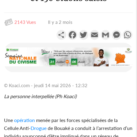
2143 Vues
Il y a 2 mois
Partager
Facebook
Twitter
Email
Gmail
Messen
W
© Koaci.com - jeudi 14 mai 2026 - 12:32
La personne interpellée (Ph Koaci)
Une
opération
menée par les forces spécialisées de la
Cellule Anti-
Drogue
de Bouaké a conduit à l’arrestation d’un
individu soupçonné d’être impliqué dans un réseau de