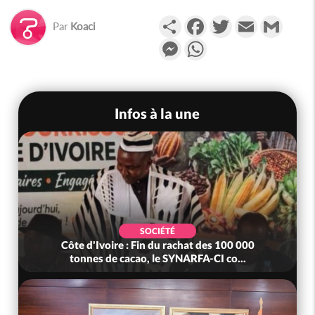
Partager
Facebook
Twitter
Email
Gmail
Par
Koaci
Messenger
WhatsApp
Infos à la une
SOCIÉTÉ
Côte d'Ivoire : Fin du rachat des 100 000
tonnes de cacao, le SYNARFA-CI co...