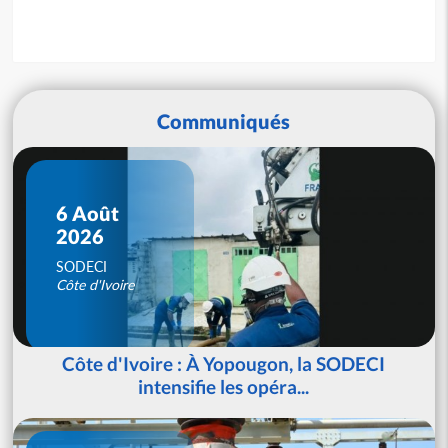
Communiqués
6 Août
2026
SODECI
Côte d'Ivoire
Côte d'Ivoire : À Yopougon, la SODECI
intensifie les opéra...