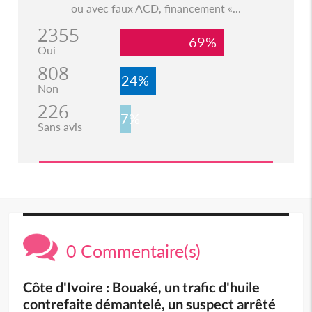
ou avec faux ACD, financement «...
2355
69%
Oui
808
24%
Non
226
7%
Sans avis
0 Commentaire(s)
Côte d'Ivoire : Bouaké, un trafic d'huile
contrefaite démantelé, un suspect arrêté