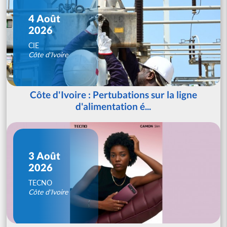
4 Août
2026
CIE
Côte d'Ivoire
Côte d'Ivoire : Pertubations sur la ligne
d'alimentation é...
3 Août
2026
TECNO
Côte d'Ivoire