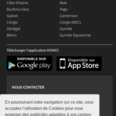
Côte d'Ivoire
Mali
Burkina Faso
Togo
Gabon
Cameroun
Congo
Congo (RDC)
Sénégal
Guinée
Bénin
Guinée Equatorial
Télécharger l'application KOACI
NOUS CONTACTER
contact@koaci.com
koaci@yahoo.fr
En poursuivant votre navigation sur ce site, vous
+225 07 08 85 52 93
acceptez l'utilisation de Cookies pour vous
proposer des publicités adaptées à vos centres