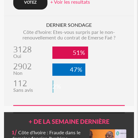
+ Voir les resultats
DERNIER SONDAGE
Côte d'Ivoire: Etes-vous surpris par le non-
renouvellement du contrat de Emerse Faé ?
3128
51%
Oui
2902
47%
Non
112
2%
Sans avis
+ DE LA SEMAINE DERNIÈRE
1/
Côte d'Ivoire : Fraude dans le