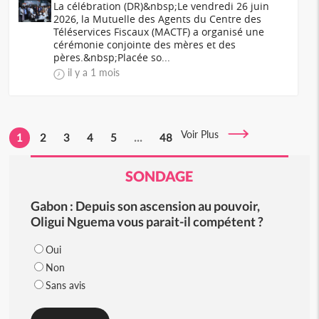
La célébration (DR)&nbsp;Le vendredi 26 juin
2026, la Mutuelle des Agents du Centre des
Téléservices Fiscaux (MACTF) a organisé une
cérémonie conjointe des mères et des
pères.&nbsp;Placée so...
il y a 1 mois
Voir Plus
1
2
3
4
5
...
48
SONDAGE
Gabon : Depuis son ascension au pouvoir,
Oligui Nguema vous parait-il compétent ?
Oui
Non
Sans avis