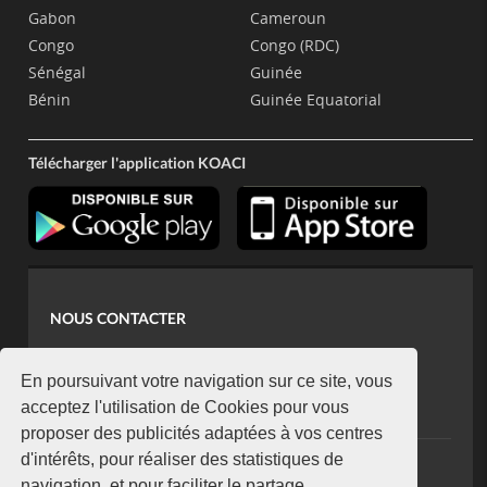
Gabon
Cameroun
Congo
Congo (RDC)
Sénégal
Guinée
Bénin
Guinée Equatorial
Télécharger l'application KOACI
NOUS CONTACTER
contact@koaci.com
koaci@yahoo.fr
En poursuivant votre navigation sur ce site, vous
+225 07 08 85 52 93
acceptez l'utilisation de Cookies pour vous
proposer des publicités adaptées à vos centres
d'intérêts, pour réaliser des statistiques de
NEWSLETTER
navigation, et pour faciliter le partage