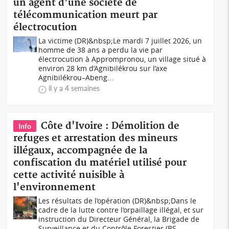
un agent d'une société de
télécommunication meurt par
électrocution
La victime (DR)&nbsp;Le mardi 7 juillet 2026, un
homme de 38 ans a perdu la vie par
électrocution à Apprompronou, un village situé à
environ 28 km d’Agnibilékrou sur l’axe
Agnibilékrou–Abeng...
il y a 4 semaines
Côte d'Ivoire : Démolition de
Info
refuges et arrestation des mineurs
illégaux, accompagnée de la
confiscation du matériel utilisé pour
cette activité nuisible à
l'environnement
Les résultats de l’opération (DR)&nbsp;Dans le
cadre de la lutte contre l’orpaillage illégal, et sur
instruction du Directeur Général, la Brigade de
Surveillance et du Contrôle Forestier (BS...