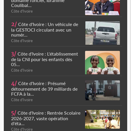
domaine foncier, Ibrahime
Coulibal...
Côte d'Ivoire
2/
Côte d'Ivoire : Un véhicule de
la GESTOCI circulant avec un
numér...
Côte d'Ivoire
3/
Côte d'Ivoire : L'établissement
de la CNI pour les enfants dès
05...
Côte d'Ivoire
4/
Côte d'Ivoire : Présumé
détournement de 39 milliards de
FCFA à la...
Côte d'Ivoire
5/
Côte d'Ivoire : Rentrée Scolaire
2026-2027, vaste opération
d'éta...
Côte d'Ivoire