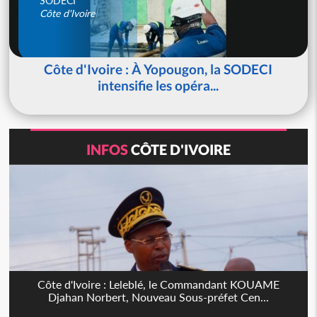
SODECI
Côte d'Ivoire
Côte d'Ivoire : À Yopougon, la SODECI
intensifie les opéra...
INFOS
CÔTE D'IVOIRE
Côte d'Ivoire : Leleblé, le Commandant KOUAME
Djahan Norbert, Nouveau Sous-préfet Cen...