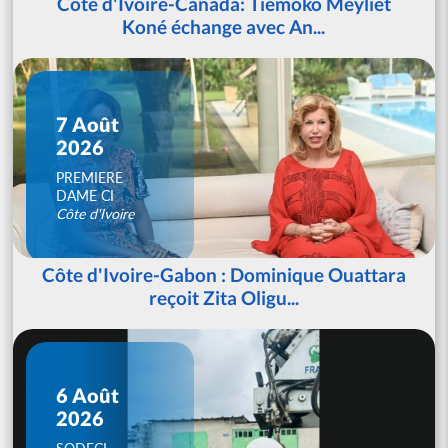
Côte d'Ivoire-Canada: Tiémoko Meyliet
Koné échange avec An...
7 Août
2026
PREMIERE
DAME CI
Côte d'Ivoire
Côte d'Ivoire-Gabon : Dominique Ouattara
reçoit Zita Oligu...
6 Août
2026