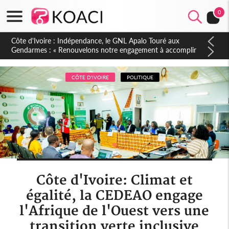
0
Sierra Leone : Un projet de réforme constitutionnelle en
gestation, points clés des amendements, un exclu d'avance
CÔTE D'IVOIRE
POLITIQUE
Côte d'Ivoire: Climat et
égalité, la CEDEAO engage
l'Afrique de l'Ouest vers une
transition verte inclusive