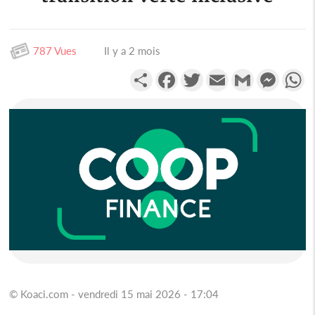
787 Vues
Il y a 2 mois
Partager
Facebook
Twitter
Email
Gmail
Messen
W
© Koaci.com - vendredi 15 mai 2026 - 17:04