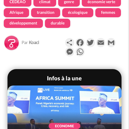
CEDEAO
climat
genre
économie verte
Afrique
transition
écologique
femmes
développement
durable
Partager
Facebook
Twitter
Email
Gmail
Par
Koaci
Messenger
WhatsApp
Infos à la une
ECONOMIE