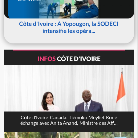
Côte d'Ivoire : À Yopougon, la SODECI
intensifie les opéra...
INFOS
CÔTE D'IVOIRE
Côte d'Ivoire-Canada: Tiémoko Meyliet Koné
échange avec Anita Anand, Ministre des Aff...