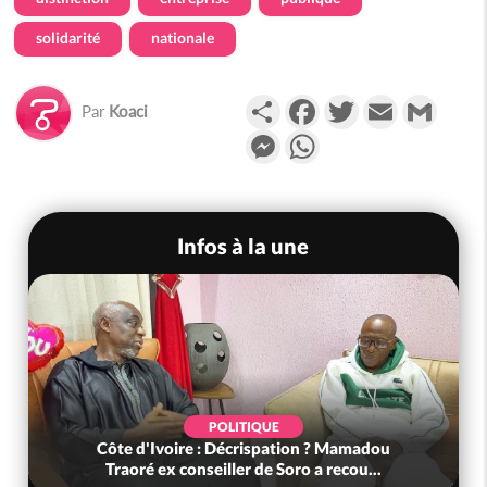
solidarité
nationale
Partager
Facebook
Twitter
Email
Gmail
Par
Koaci
Messenger
WhatsApp
Infos à la une
POLITIQUE
Côte d'Ivoire : Décrispation ? Mamadou
Traoré ex conseiller de Soro a recou...