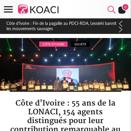
0
Côte d'Ivoire : Ouattara promet des sanctions contre les
déguerpissements illégaux
CÔTE D'IVOIRE
SOCIÉTÉ
Côte d'Ivoire : 55 ans de la
LONACI, 154 agents
distingués pour leur
contribution remarquable au