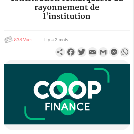
rayonnement de
l'institution
838 Vues
Il y a 2 mois
Partager
Facebook
Twitter
Email
Gmail
Messen
W