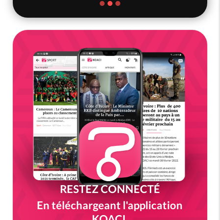
RESTEZ CONNECTÉ
En téléchargeant l'application
KOACI.