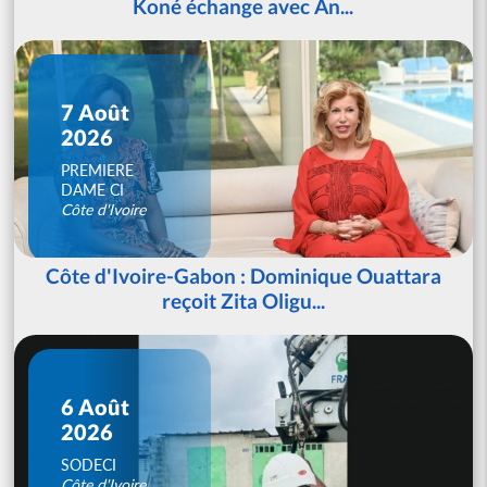
Koné échange avec An...
7 Août
2026
PREMIERE
DAME CI
Côte d'Ivoire
Côte d'Ivoire-Gabon : Dominique Ouattara
reçoit Zita Oligu...
6 Août
2026
SODECI
Côte d'Ivoire