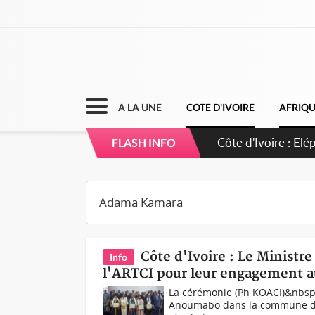
A LA UNE
COTE D'IVOIRE
AFRIQ
Cameroun : 5 comb
FLASH INFO
Côte d'Ivoire : Le Minist
Info
l'ARTCI pour leur engagement au
La cérémonie (Ph KOACI)&nbsp;Or
Anoumabo dans la commune de M