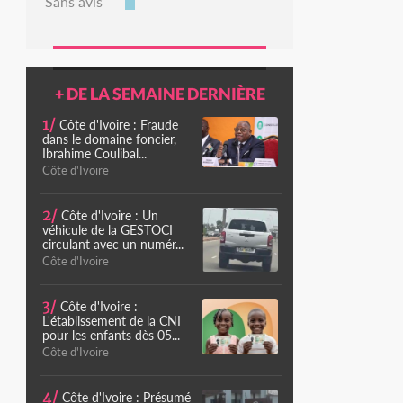
Sans avis
+ DE LA SEMAINE DERNIÈRE
1/
Côte d'Ivoire : Fraude
dans le domaine foncier,
Ibrahime Coulibal...
Côte d'Ivoire
2/
Côte d'Ivoire : Un
véhicule de la GESTOCI
circulant avec un numér...
Côte d'Ivoire
3/
Côte d'Ivoire :
L'établissement de la CNI
pour les enfants dès 05...
Côte d'Ivoire
4/
Côte d'Ivoire : Présumé