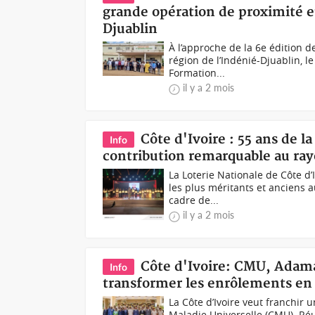
grande opération de proximité e
Djuablin
À l’approche de la 6e édition d
région de l’Indénié-Djuablin, le
Formation...
il y a 2 mois
Côte d'Ivoire : 55 ans de l
Info
contribution remarquable au ray
La Loterie Nationale de Côte d’
les plus méritants et anciens 
cadre de...
il y a 2 mois
Côte d'Ivoire: CMU, Adama
Info
transformer les enrôlements en 
La Côte d’Ivoire veut franchir
Maladie Universelle (CMU). Réu