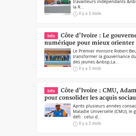
travailleurs indépendants.&nbs
la R...
il y a 1 mois
Côte d'Ivoire : Le gouver
Info
numérique pour mieux orienter l
Le Premier ministre Robert Be
transformer la gouvernance du 
des jeunes.&nbsp;La...
il y a 1 mois
Côte d'Ivoire : CMU, Adama
Info
pour consolider les acquis socia
Après plusieurs années consac
Maladie Universelle (CMU), le
défi : celui d...
il y a 1 mois