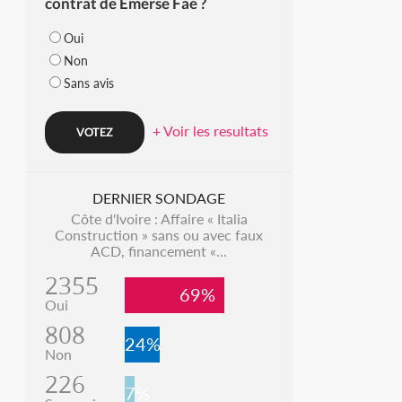
contrat de Emerse Faé ?
Oui
Non
Sans avis
+ Voir les resultats
DERNIER SONDAGE
Côte d'Ivoire : Affaire « Italia
Construction » sans ou avec faux
ACD, financement «...
2355
69%
Oui
808
24%
Non
226
7%