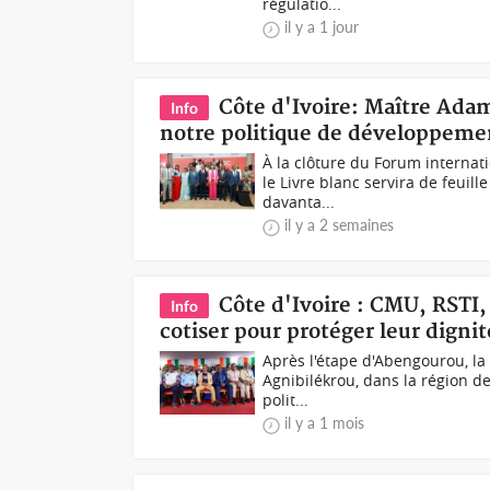
régulatio...
il y a 1 jour
Côte d'Ivoire: Maître Ada
Info
notre politique de développem
À la clôture du Forum internat
le Livre blanc servira de feuil
davanta...
il y a 2 semaines
Côte d'Ivoire : CMU, RSTI, 
Info
cotiser pour protéger leur dignit
Après l'étape d'Abengourou, la 
Agnibilékrou, dans la région de
polit...
il y a 1 mois