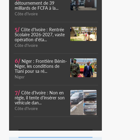
détournement de 39
milliards de FCFA à la...
Côte d'Ivoire
5/
Côte d'Ivoire : Rentrée
Scolaire 2026-2027, vaste
opération d'éta...
Côte d'Ivoire
6/
Niger : Frontière Bénin-
Niger, les conditions de
Tiani pour sa ré...
Niger
7/
Côte d'Ivoire : Non en
règle, il tente d'insérer son
véhicule dan...
Côte d'Ivoire