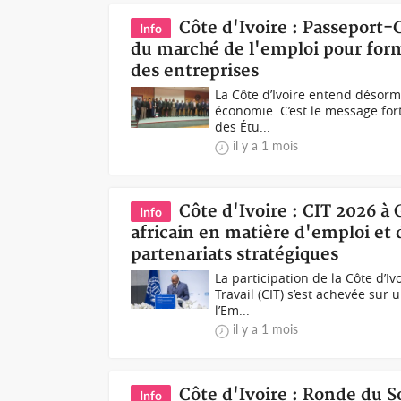
Côte d'Ivoire : Passeport-
Info
du marché de l'emploi pour form
des entreprises
La Côte d’Ivoire entend désorm
économie. C’est le message fort
des Étu...
il y a 1 mois
Côte d'Ivoire : CIT 2026 à
Info
africain en matière d'emploi et d
partenariats stratégiques
La participation de la Côte d’I
Travail (CIT) s’est achevée sur
l’Em...
il y a 1 mois
Côte d'Ivoire : Ronde du 
Info