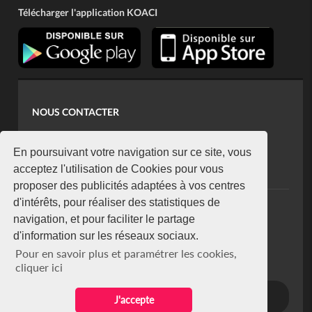
Télécharger l'application KOACI
NOUS CONTACTER
contact@koaci.com
koaci@yahoo.fr
En poursuivant votre navigation sur ce site, vous
+225 07 08 85 52 93
acceptez l'utilisation de Cookies pour vous
proposer des publicités adaptées à vos centres
d'intérêts, pour réaliser des statistiques de
NEWSLETTER
navigation, et pour faciliter le partage
Restez connecté via notre newsletter
d'information sur les réseaux sociaux.
S'abonner
Pour en savoir plus et paramétrer les cookies,
Se désabonner
cliquer ici
J'accepte