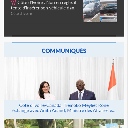
7/
Côte d'Ivoire : Non en règle, il
tente d'insérer son véhicule dan...
Côte d'Ivoire
COMMUNIQUÉS
Côte d'Ivoire-Canada: Tiémoko Meyliet Koné
échange avec Anita Anand, Ministre des Affaires é...