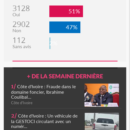
3128
51%
Oui
2902
47%
Non
112
2%
Sans avis
+ DE LA SEMAINE DERNIÈRE
1/
Côte d'Ivoire : Fraude dans le
domaine foncier, Ibrahime
Coulibal...
Côte d'Ivoire
2/
Côte d'Ivoire : Un véhicule de
la GESTOCI circulant avec un
numér...