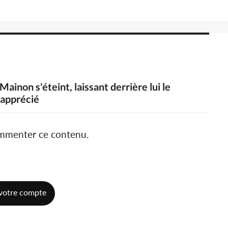
Mainon s'éteint, laissant derrière lui le
 apprécié
ommenter ce contenu.
votre compte