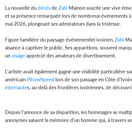
La nouvelle du
décès
de
Zahi
Mainon suscite une vive émoti
et sa présence remarquée lors de nombreux événements à Ab
mai 2026, plongeant ses admirateurs dans la tristesse.
Figure familière du paysage événementiel ivoirien,
Zahi
Mai
aisance à captiver le public. Ses apparitions, souvent marq
un
visage
apprécié des amateurs de divertissement.
L’artiste avait également gagné une visibilité particulière s
américain
IShowSpeed
lors de son passage en Côte d’Ivoir
internaute
s, au-delà des frontières ivoiriennes, de découvr
Depuis l’annonce de sa disparition, les hommages se multipl
anonymes saluent la mémoire d’un homme qui, à travers ses pr