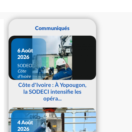
Communiqués
6 Août
2026
SODECI
Côte
d'Ivoire
Côte d'Ivoire : À Yopougon,
la SODECI intensifie les
opéra...
4 Août
2026