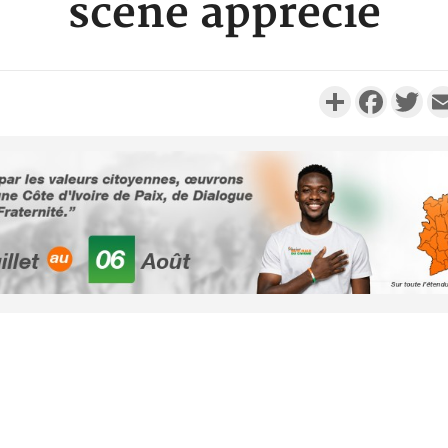
scène apprécié
Partager
Faceboo
Twi
Côte d'Ivoi
Alassane 
la gr
Côte 
anni
l'indépe
Ouatt