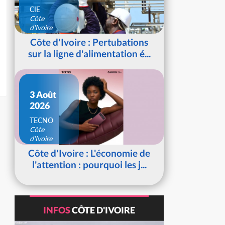
CIE
Côte
d'Ivoire
Côte d'Ivoire : Pertubations
sur la ligne d'alimentation é...
3 Août
2026
TECNO
Côte
d'Ivoire
Côte d'Ivoire : L'économie de
l'attention : pourquoi les j...
INFOS
CÔTE D'IVOIRE