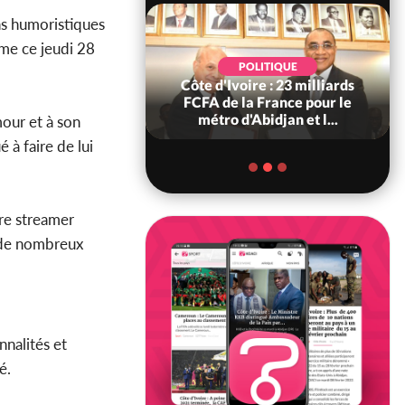
ns humoristiques
hme ce jeudi 28
POLITIQUE
POLITIQUE
re : Décrispation ?
Côte d'Ivoire : 23 milliards
ou Traoré ex
FCFA de la France pour le
 de Soro a recou...
métro d'Abidjan et l...
mour et à son
 à faire de lui
bre streamer
à de nombreux
nnalités et
é.