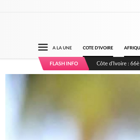
A LA UNE
COTE D'IVOIRE
AFRIQ
Côte d'Ivoire : À 
FLASH INFO
développement de