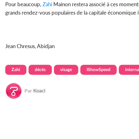
Pour beaucoup,
Zahi
Mainon restera associé à ces moments d
grands rendez-vous populaires de la capitale économique i
Jean Chresus, Abidjan
Zahi
décès
visage
IShowSpeed
intern
Par
Koaci