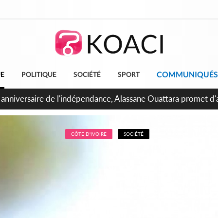
COMMUNIQUÉS
UE
POLITIQUE
SOCIÉTÉ
SPORT
Abidjan, Amadou Oury Bah admire le modèle ivoirien et veut s'e
 la Guinée
CÔTE D'IVOIRE
SOCIÉTÉ