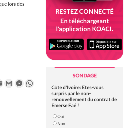
que lors des
RESTEZ CONNECTÉ
En téléchargeant
l'application KOACI.
SONDAGE
k
tter
Email
Gmail
Messenger
WhatsApp
Côte d'Ivoire: Etes-vous
surpris par le non-
renouvellement du contrat de
Emerse Faé ?
Oui
Non