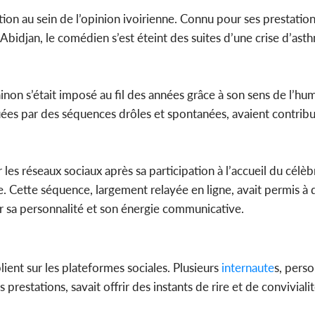
on au sein de l’opinion ivoirienne. Connu pour ses prestatio
idjan, le comédien s’est éteint des suites d’une crise d’ast
Côte d'Ivoi
Mamad
conseiller
non s’était imposé au fil des années grâce à son sens de l’hu
uées par des séquences drôles et spontanées, avaient contribué
ur les réseaux sociaux après sa participation à l’accueil du célè
e. Cette séquence, largement relayée en ligne, avait permis 
ir sa personnalité et son énergie communicative.
ient sur les plateformes sociales. Plusieurs
internaute
s, perso
estations, savait offrir des instants de rire et de convivialit