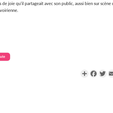
e joie qu’il partageait avec son public, aussi bien sur scène 
voirienne.
aute
Partager
Faceboo
Twi