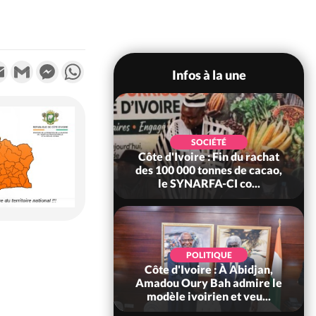
k
tter
Email
Gmail
Messenger
WhatsApp
Infos à la une
POLITIQUE
SOCIÉTÉ
re : Fête nationale,
Côte d'Ivoire : Fin du rachat
Ouattara accorde
des 100 000 tonnes de cacao,
âce à 4 661...
le SYNARFA-CI co...
POLITIQUE
d'Ivoire : 66è
POLITIQUE
versaire de
Côte d'Ivoire : À Abidjan,
ndance, Alassane
Amadou Oury Bah admire le
ara prome...
modèle ivoirien et veu...