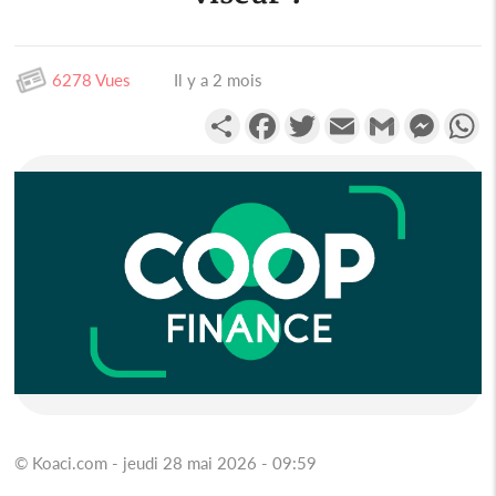
6278 Vues
Il y a 2 mois
Partager
Facebook
Twitter
Email
Gmail
Messen
W
© Koaci.com - jeudi 28 mai 2026 - 09:59