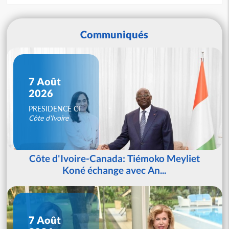
Communiqués
7 Août
2026
PRESIDENCE CI
Côte d'Ivoire
Côte d'Ivoire-Canada: Tiémoko Meyliet
Koné échange avec An...
7 Août