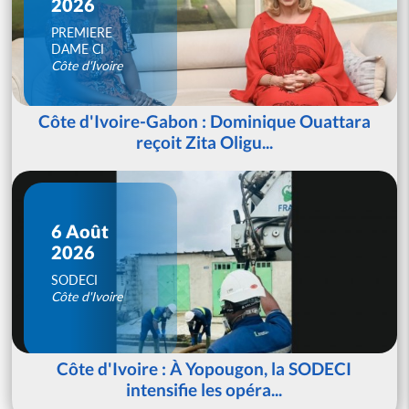
2026
PREMIERE
DAME CI
Côte d'Ivoire
Côte d'Ivoire-Gabon : Dominique Ouattara
reçoit Zita Oligu...
6 Août
2026
SODECI
Côte d'Ivoire
Côte d'Ivoire : À Yopougon, la SODECI
intensifie les opéra...