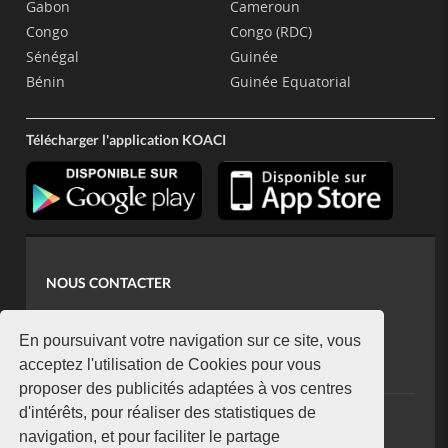
Gabon
Cameroun
Congo
Congo (RDC)
Sénégal
Guinée
Bénin
Guinée Equatorial
Télécharger l'application KOACI
NOUS CONTACTER
contact@koaci.com
koaci@yahoo.fr
En poursuivant votre navigation sur ce site, vous
+225 07 08 85 52 93
acceptez l'utilisation de Cookies pour vous
proposer des publicités adaptées à vos centres
d'intérêts, pour réaliser des statistiques de
NEWSLETTER
navigation, et pour faciliter le partage