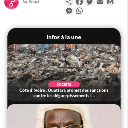
Par
Koaci
Messenger
WhatsApp
Infos à la une
SOCIÉTÉ
Côte d'Ivoire : Ouattara promet des sanctions
contre les déguerpissements i...