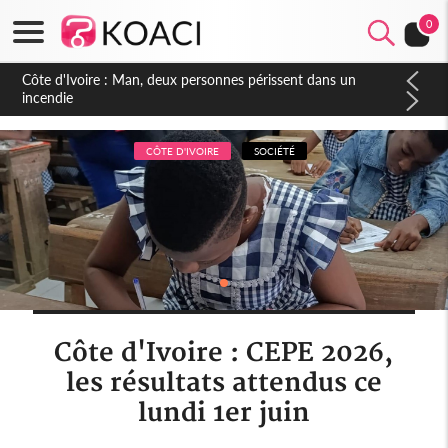
0
Côte d'Ivoire : Séileu, la célébration de la fête nationale
transformée en vaste campagne contre les produits
dépigmentants dangereux
CÔTE D'IVOIRE
SOCIÉTÉ
Côte d'Ivoire : CEPE 2026,
les résultats attendus ce
lundi 1er juin