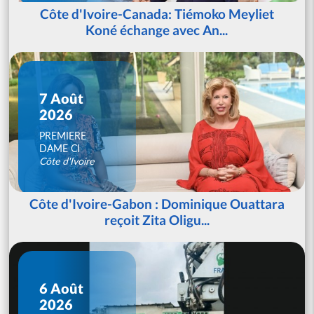
Côte d'Ivoire-Canada: Tiémoko Meyliet
Koné échange avec An...
7 Août
2026
PREMIERE
DAME CI
Côte d'Ivoire
Côte d'Ivoire-Gabon : Dominique Ouattara
reçoit Zita Oligu...
6 Août
2026