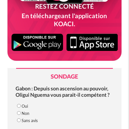
RESTEZ CONNECTÉ
En téléchargeant l'application
KOACI.
SONDAGE
Gabon : Depuis son ascension au pouvoir,
Oligui Nguema vous parait-il compétent ?
Oui
Non
Sans avis