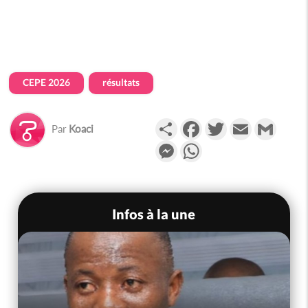
CEPE 2026
résultats
Partager
Facebook
Twitter
Email
Gmail
Par
Koaci
Messenger
WhatsApp
Infos à la une