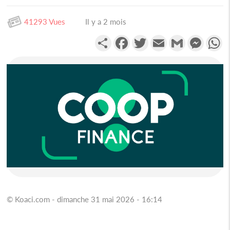
41293 Vues
Il y a 2 mois
Partager
Facebook
Twitter
Email
Gmail
Messen
W
© Koaci.com - dimanche 31 mai 2026 - 16:14