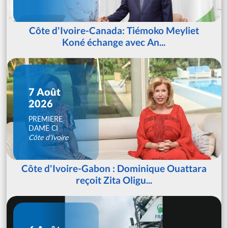
Côte d'Ivoire-Canada: Tiémoko Meyliet
Koné échange avec An...
7 Août
2026
PREMIERE
DAME CI
Côte d'Ivoire
Côte d'Ivoire-Gabon : Dominique Ouattara
reçoit Zita Oligu...