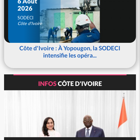
6 Août
2026
SODECI
Côte d'Ivoire
Côte d'Ivoire : À Yopougon, la SODECI
intensifie les opéra...
INFOS
CÔTE D'IVOIRE