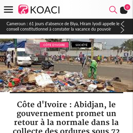
0
Côte d'Ivoire : Fin de la pagaille au PDCI-RDA, Lessiehi bannit
les mouvements sauvages
CÔTE D'IVOIRE
SOCIÉTÉ
Côte d'Ivoire : Abidjan, le
gouvernement promet un
retour à la normale dans la
collecte des ordures sous 72