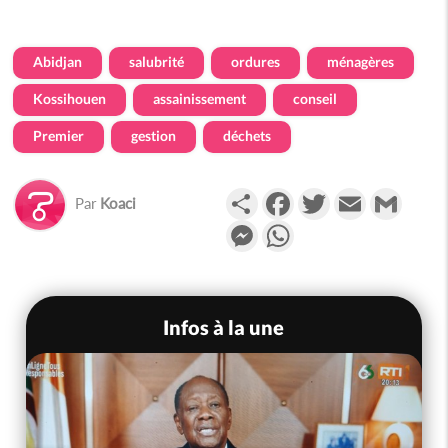
Abidjan
salubrité
ordures
ménagères
Kossihouen
assainissement
conseil
Premier
gestion
déchets
Partager
Facebook
Twitter
Email
Gmail
Par
Koaci
Messenger
WhatsApp
Infos à la une