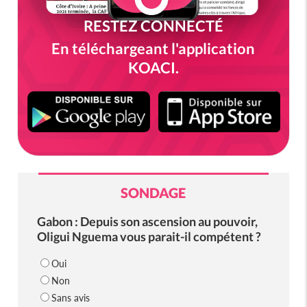
RESTEZ CONNECTÉ
En téléchargeant l'application
KOACI.
SONDAGE
Gabon : Depuis son ascension au pouvoir,
Oligui Nguema vous parait-il compétent ?
Oui
Non
Sans avis