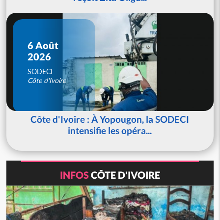
6 Août
2026
SODECI
Côte d'Ivoire
Côte d'Ivoire : À Yopougon, la SODECI
intensifie les opéra...
INFOS
CÔTE D'IVOIRE