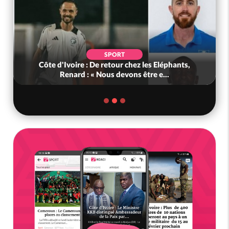
POLITIQUE
 chez les Eléphants,
Ghana : Kenneth Adjei nommé min
ons être e...
Défense, Zanetor A-Rawlings 