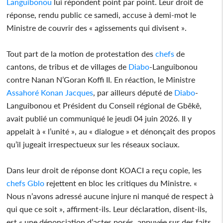
Languibonou
lui répondent point par point. Leur droit de
réponse, rendu public ce samedi, accuse à demi-mot le
Ministre de couvrir des « agissements qui divisent ».
Tout part de la motion de protestation des
chefs
de
cantons, de tribus et de villages de
Diabo
-Languibonou
contre Nanan N’Goran Koffi II. En réaction, le Ministre
Assahoré Konan Jacques
, par ailleurs député de
Diabo
-
Languibonou et Président du Conseil régional de Gbêkê,
avait publié un communiqué le jeudi 04 juin 2026. Il y
appelait à « l’unité », au « dialogue » et dénonçait des propos
qu’il jugeait irrespectueux sur les réseaux sociaux.
Dans leur droit de réponse dont KOACI a reçu copie, les
chefs
Gblo
rejettent en bloc les critiques du Ministre. «
Nous n’avons adressé aucune injure ni manqué de respect à
qui que ce soit », affirment-ils. Leur déclaration, disent-ils,
est « une dénonciation d’actes posés, appuyée sur des faits