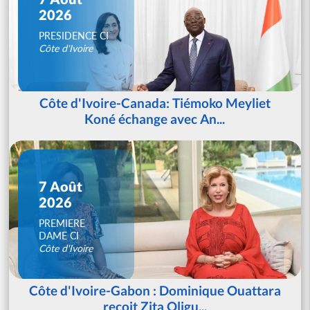
2026
PRESIDENCE CI
Côte d'Ivoire
Côte d'Ivoire-Canada: Tiémoko Meyliet
Koné échange avec An...
7 Août
2026
PREMIERE
DAME CI
Côte d'Ivoire
Côte d'Ivoire-Gabon : Dominique Ouattara
reçoit Zita Oligu...