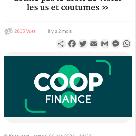
les us et coutumes »
2805 Vues
Il y a 2 mois
Partager
Facebook
Twitter
Email
Gmail
Messen
W
© Koaci.com - samedi 06 juin 2026 - 11:32