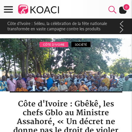
0
Côte d'Ivoire : Séileu, la célébration de la fête nationale
transformée en vaste campagne contre les produits
dépigmentants dangereux
CÔTE D'IVOIRE
SOCIÉTÉ
Côte d'Ivoire : Gbêkê, les
chefs Gblo au Ministre
Assahoré, « Un décret ne
donne pas le droit de violer