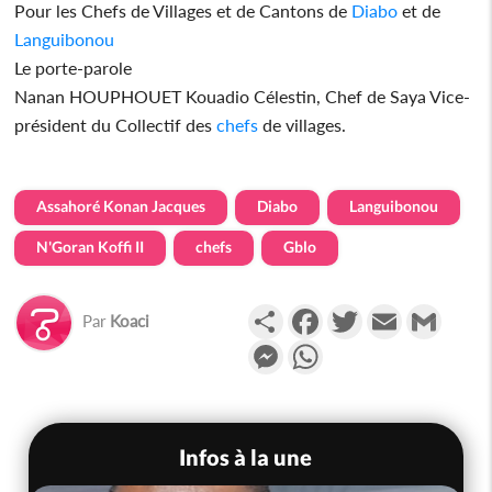
Pour les Chefs de Villages et de Cantons de
Diabo
et de
Languibonou
Le porte-parole
Nanan HOUPHOUET Kouadio Célestin, Chef de Saya Vice-
président du Collectif des
chefs
de villages.
Assahoré Konan Jacques
Diabo
Languibonou
N'Goran Koffi II
chefs
Gblo
Partager
Facebook
Twitter
Email
Gmail
Par
Koaci
Messenger
WhatsApp
Infos à la une