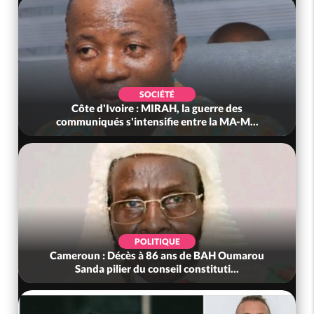
É
POLITIQUE
, la guerre des
Côte d'Ivoire : Après le pari réu
e entre la MA-M...
anniversaire, Adama Bictogo 
UE
POLITIQUE
ans de BAH Oumarou
Bénin : L'ancien président Patrice T
l constituti...
tête du Sénat