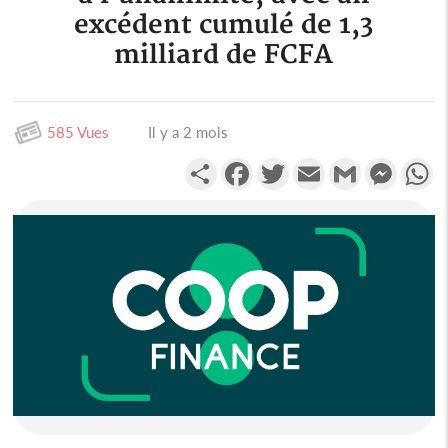
excédent cumulé de 1,3
milliard de FCFA
585 Vues
Il y a 2 mois
Partager
Facebook
Twitter
Email
Gmail
Messen
W