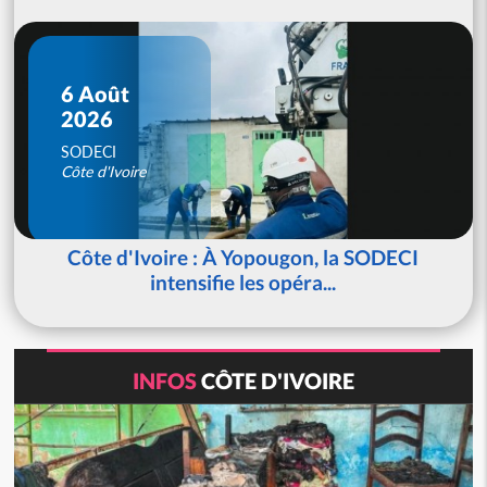
6 Août
2026
SODECI
Côte d'Ivoire
Côte d'Ivoire : À Yopougon, la SODECI
intensifie les opéra...
INFOS
CÔTE D'IVOIRE