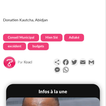
Donatien Kautcha, Abidjan
Conseil Municipal
Hien Sié
Adiaké
excédent
budgets
Partager
Facebook
Twitter
Email
Gmail
Par
Koaci
Messenger
WhatsApp
Infos à la une