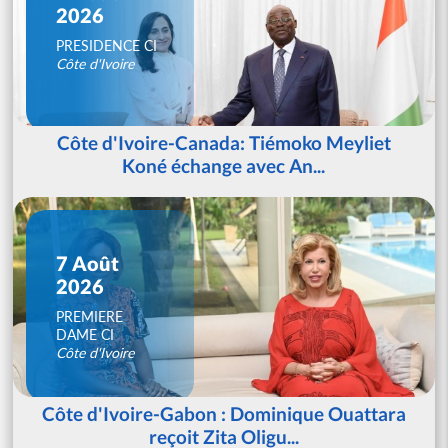
2026
PRESIDENCE CI
Côte d'Ivoire
Côte d'Ivoire-Canada: Tiémoko Meyliet
Koné échange avec An...
7 Août
2026
PREMIERE
DAME CI
Côte d'Ivoire
Côte d'Ivoire-Gabon : Dominique Ouattara
reçoit Zita Oligu...