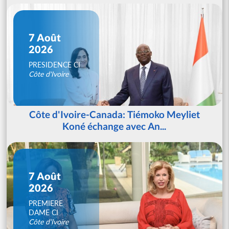
7 Août
2026
PRESIDENCE CI
Côte d'Ivoire
Côte d'Ivoire-Canada: Tiémoko Meyliet
Koné échange avec An...
7 Août
2026
PREMIERE
DAME CI
Côte d'Ivoire