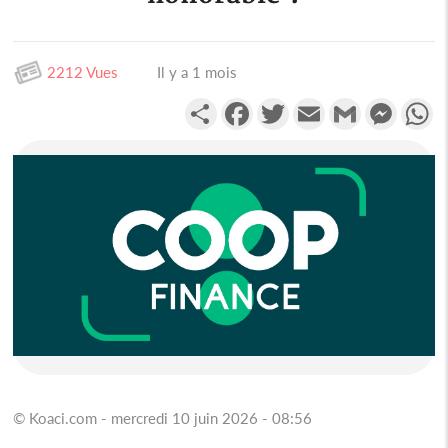
2212 Vues
Il y a 1 mois
Partager
Facebook
Twitter
Email
Gmail
Messen
W
© Koaci.com - mercredi 10 juin 2026 - 08:56