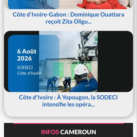
Côte d'Ivoire-Gabon : Dominique Ouattara
reçoit Zita Oligu...
6 Août
2026
SODECI
Côte d'Ivoire
Côte d'Ivoire : À Yopougon, la SODECI
intensifie les opéra...
INFOS
CAMEROUN