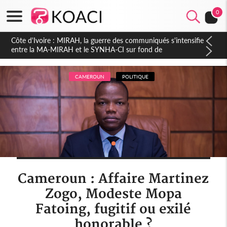
0
Côte d'Ivoire : Indépendance 2026, Thiam plaide pour un
environnement démocratique plus apaisé
CAMEROUN
POLITIQUE
Cameroun : Affaire Martinez
Zogo, Modeste Mopa
Fatoing, fugitif ou exilé
honorable ?