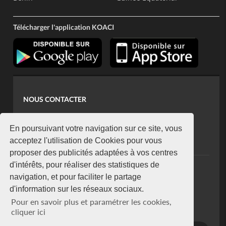
Télécharger l'application KOACI
NOUS CONTACTER
contact@koaci.com
koaci@yahoo.fr
En poursuivant votre navigation sur ce site, vous
+225 07 08 85 52 93
acceptez l'utilisation de Cookies pour vous
proposer des publicités adaptées à vos centres
d'intérêts, pour réaliser des statistiques de
NEWSLETTER
navigation, et pour faciliter le partage
Restez connecté via notre newsletter
d'information sur les réseaux sociaux.
S'abonner
Pour en savoir plus et paramétrer les cookies,
Se désabonner
cliquer ici