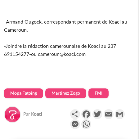
-Armand Ougock, correspondant permanent de Koaci au
Cameroun.
-Joindre la rédaction camerounaise de Koaci au 237
691154277-ou cameroun@koaci.com
Mopa Fatoing
Martinez Zogo
FMI
Partager
Facebook
Twitter
Email
Gmail
Par
Koaci
Messenger
WhatsApp