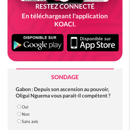
RESTEZ CONNECTÉ
En téléchargeant l'application
KOACI.
SONDAGE
Gabon : Depuis son ascension au pouvoir,
Oligui Nguema vous parait-il compétent ?
Oui
Non
Sans avis