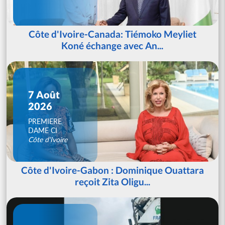
Côte d'Ivoire-Canada: Tiémoko Meyliet
Koné échange avec An...
7 Août
2026
PREMIERE
DAME CI
Côte d'Ivoire
Côte d'Ivoire-Gabon : Dominique Ouattara
reçoit Zita Oligu...