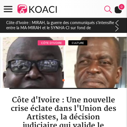
0
Côte d'Ivoire : Indépendance 2026, Thiam plaide pour un
environnement démocratique plus apaisé
CÔTE D'IVOIRE
CULTURE
Côte d'Ivoire : Une nouvelle
crise éclate dans l'Union des
Artistes, la décision
judiciaire qui valide le