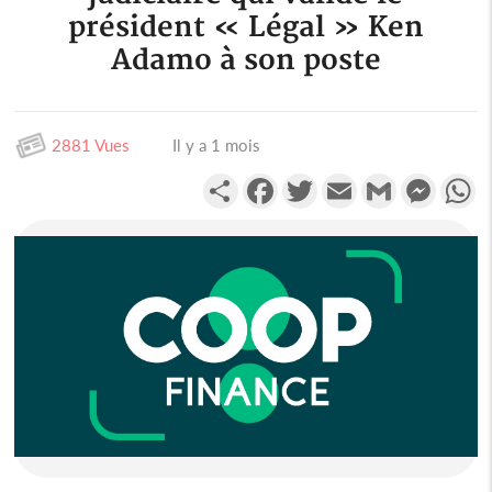
président « Légal » Ken
Adamo à son poste
2881 Vues
Il y a 1 mois
Partager
Facebook
Twitter
Email
Gmail
Messen
W