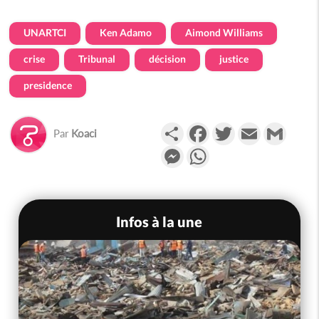
UNARTCI
Ken Adamo
Aimond Williams
crise
Tribunal
décision
justice
presidence
Partager
Facebook
Twitter
Email
Gmail
Par
Koaci
Messenger
WhatsApp
Infos à la une