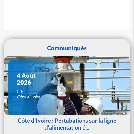
Communiqués
4 Août
2026
CIE
Côte d'Ivoire
Côte d'Ivoire : Pertubations sur la ligne
d'alimentation é...