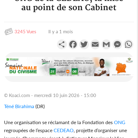
au point de son Cabinet
3245 Vues
Il y a 1 mois
Partager
Facebook
Twitter
Email
Gmail
Messen
W
© Koaci.com - mercredi 10 juin 2026 - 15:00
Téné Birahima
(DR)
Une organisation se réclamant de la Fondation des
ONG
regroupées de l’espace
CEDEAO
, projette d’organiser une