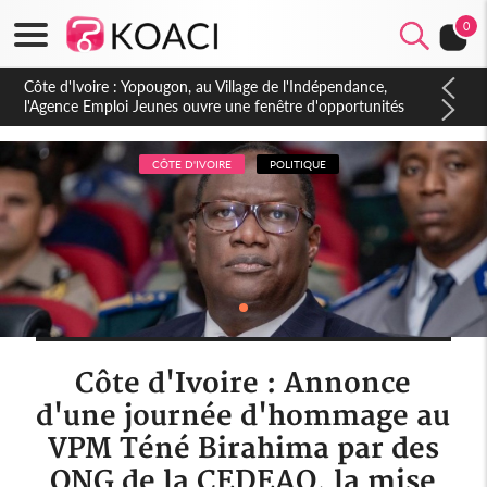
0
Côte d'Ivoire : CHU de Treichville, après la fronde, les agents
contractuels obtiennent un accord avec la direction sur les
arriérés du SMIG 2023
CÔTE D'IVOIRE
POLITIQUE
Côte d'Ivoire : Annonce
d'une journée d'hommage au
VPM Téné Birahima par des
ONG de la CEDEAO, la mise