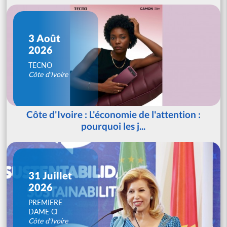
3 Août
2026
TECNO
Côte d'Ivoire
Côte d'Ivoire : L'économie de l'attention :
pourquoi les j...
31 Juillet
2026
PREMIERE
DAME CI
Côte d'Ivoire