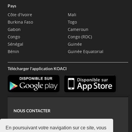
Pays
Côte d'Ivoire
Mali
Burkina Faso
Togo
Gabon
Cameroun
Congo
Congo (RDC)
Sénégal
Guinée
Bénin
Guinée Equatorial
Télécharger l'application KOACI
NOUS CONTACTER
contact@koaci.com
koaci@yahoo.fr
En poursuivant votre navigation sur ce site, vous