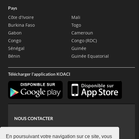
Pays
Côte d'Ivoire
Mali
Burkina Faso
Togo
Gabon
Cameroun
Congo
Congo (RDC)
Sénégal
Guinée
Bénin
Guinée Equatorial
Télécharger l'application KOACI
NOUS CONTACTER
contact@koaci.com
koaci@yahoo.fr
En poursuivant votre navigation sur ce site, vous