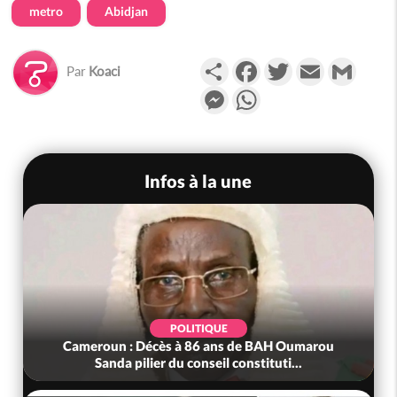
metro
Abidjan
Partager
Facebook
Twitter
Email
Gmail
Par
Koaci
Messenger
WhatsApp
Infos à la une
POLITIQUE
Cameroun : Décès à 86 ans de BAH Oumarou
Sanda pilier du conseil constituti...