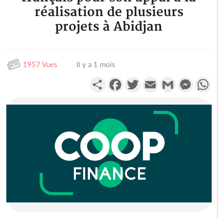
réalisation de plusieurs
projets à Abidjan
1957 Vues
Il y a 1 mois
Partager
Facebook
Twitter
Email
Gmail
Messen
W