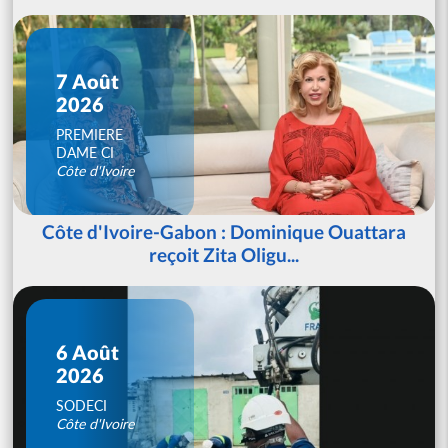
7 Août
2026
PREMIERE
DAME CI
Côte d'Ivoire
Côte d'Ivoire-Gabon : Dominique Ouattara
reçoit Zita Oligu...
6 Août
2026
SODECI
Côte d'Ivoire