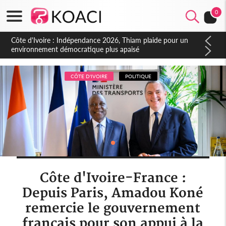
0
Côte d'Ivoire : Concours INFAS 2026, les convocations
seront disponibles à compter du samedi
CÔTE D'IVOIRE
POLITIQUE
Côte d'Ivoire-France :
Depuis Paris, Amadou Koné
remercie le gouvernement
français pour son appui à la