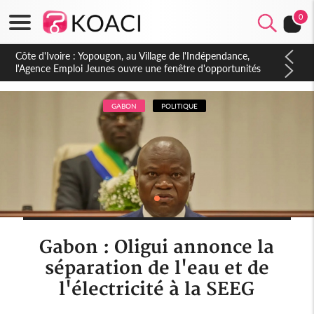
0
Côte d'Ivoire : CHU de Treichville, après la fronde, les agents
contractuels obtiennent un accord avec la direction sur les
arriérés du SMIG 2023
GABON
POLITIQUE
Gabon : Oligui annonce la
séparation de l'eau et de
l'électricité à la SEEG