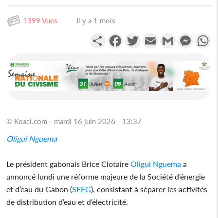
1399 Vues
Il y a 1 mois
Partager
Facebook
Twitter
Email
Gmail
Messen
W
© Koaci.com - mardi 16 juin 2026 - 13:37
Oligui Nguema
Le président gabonais Brice Clotaire
Oligui Nguema
a
annoncé lundi une réforme majeure de la Société d’énergie
et d’eau du Gabon (
SEEG
), consistant à séparer les activités
de distribution d’eau et d’électricité.