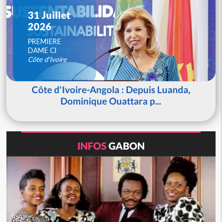
31 Juillet
2026
PREMIERE
DAME CI
Côte d'Ivoire
Côte d'Ivoire-Angola : Depuis Luanda,
Dominique Ouattara p...
INFOS
GABON