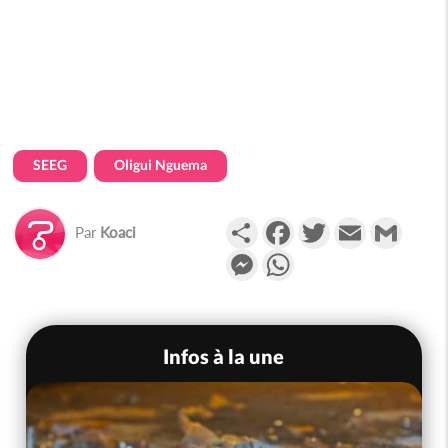
SEEG
Oligui Nguema
Partager
Facebook
Twitter
Email
Gmail
Par
Koaci
Messenger
WhatsApp
Infos à la une