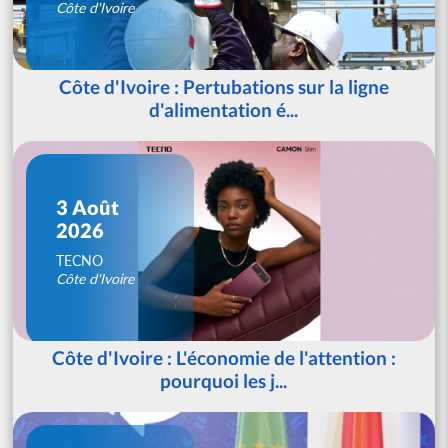
Côte d'Ivoire
Côte d'Ivoire : Pertubations sur la ligne
d'alimentation é...
3 Août
2026
TECNO
Côte d'Ivoire
Côte d'Ivoire : L'économie de l'attention :
pourquoi les j...