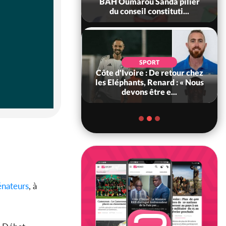
ance, les Forces de
BAH Oumarou Sanda pilier
fense e...
du conseil constituti...
SOCIÉTÉ
SPORT
voire : MIRAH, la
Côte d'Ivoire : De retour chez
des communiqués
les Eléphants, Renard : « Nous
ie entre la MA-M...
devons être e...
énateurs
, à