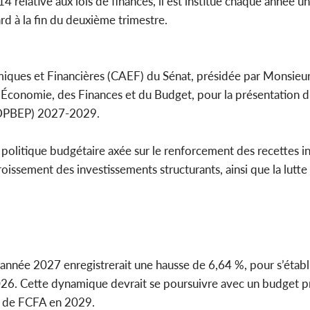
relative aux lois de finances, il est institué chaque année u
rd à la fin du deuxième trimestre.
miques et Financières (CAEF) du Sénat, présidée par Monsieur
 l’Économie, des Finances et du Budget, pour la présentation
(DPBEP) 2027-2029.
politique budgétaire axée sur le renforcement des recettes int
oissement des investissements structurants, ainsi que la lutte 
l’année 2027 enregistrerait une hausse de 6,64 %, pour s’établ
026. Cette dynamique devrait se poursuivre avec un budget p
ds de FCFA en 2029.