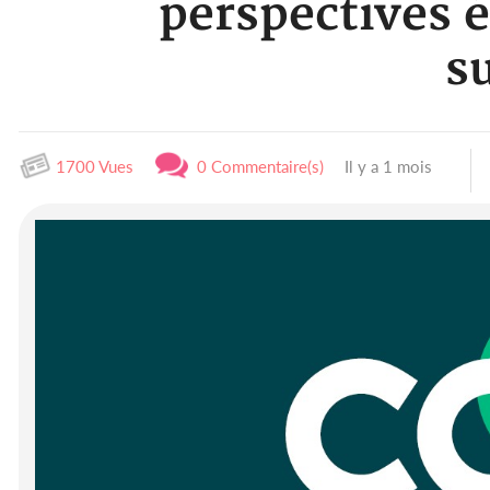
perspectives é
s
1700 Vues
0 Commentaire(s)
Il y a 1 mois