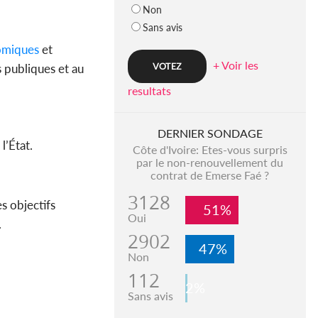
Non
Sans avis
omiques
et
+ Voir les
 publiques et au
resultats
DERNIER SONDAGE
l’État.
Côte d'Ivoire: Etes-vous surpris
par le non-renouvellement du
contrat de Emerse Faé ?
3128
es objectifs
51%
Oui
.
2902
47%
Non
112
2%
Sans avis