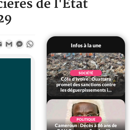
ières de l'État
29
k
tter
Email
Gmail
Messenger
WhatsApp
Infos à la une
POLITIQUE
SOCIÉTÉ
ire : Après le pari
Côte d'Ivoire : Ouattara
 66e anniversaire,
promet des sanctions contre
Bictogo : «...
les déguerpissements i...
POLITIQUE
d'Ivoire : 66e
POLITIQUE
versaire de
Cameroun : Décès à 86 ans de