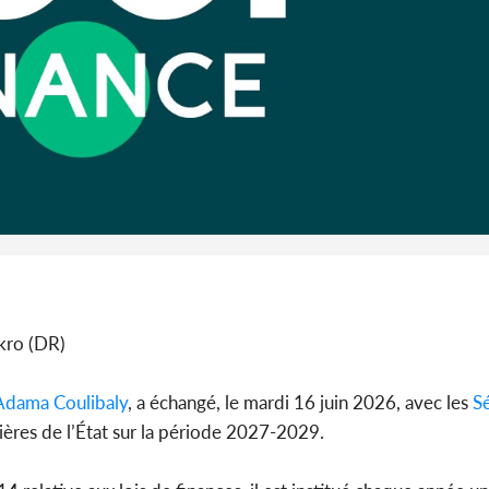
l'Indépend
Dé
Côte d'I
guerre 
s'intensif
kro (DR)
Adama Coulibaly
, a échangé, le mardi 16 juin 2026, avec les
S
ières de l’État sur la période 2027-2029.