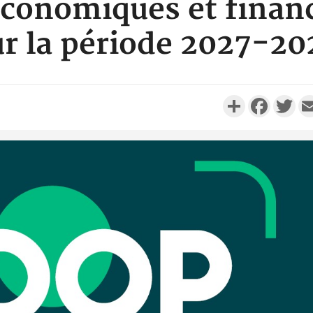
conomiques et financ
ur la période 2027-20
Partager
Faceboo
Twi
Côte d'Ivo
réussi du
Adama 
Côte 
anni