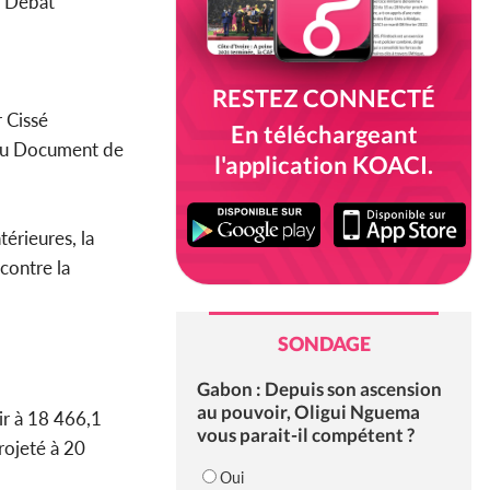
n Débat
RESTEZ CONNECTÉ
 Cissé
En téléchargeant
 du Document de
l'application KOACI.
érieures, la
contre la
SONDAGE
Gabon : Depuis son ascension
au pouvoir, Oligui Nguema
ir à 18 466,1
vous parait-il compétent ?
rojeté à 20
Oui