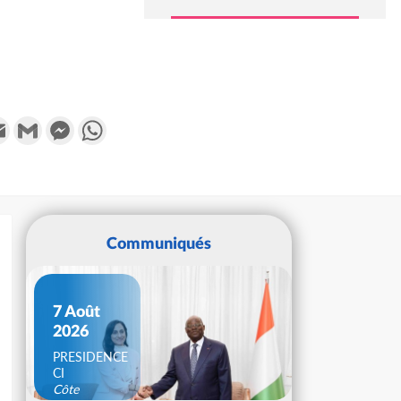
k
tter
Email
Gmail
Messenger
WhatsApp
Communiqués
7 Août
2026
PRESIDENCE
CI
Côte