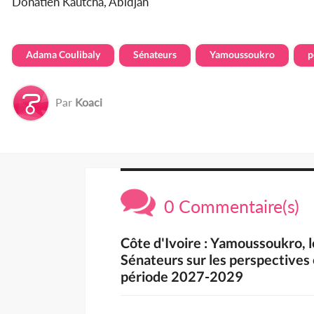
Donatien Kautcha, Abidjan
Adama Coulibaly
Sénateurs
Yamoussoukro
p
Par
Koaci
0 Commentaire(s)
Côte d'Ivoire : Yamoussoukro, 
Sénateurs sur les perspectives 
période 2027-2029