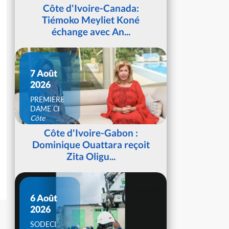
d'Ivoire
Côte d'Ivoire-Canada:
Tiémoko Meyliet Koné
échange avec An...
7 Août
2026
PREMIERE
DAME CI
Côte
d'Ivoire
Côte d'Ivoire-Gabon :
Dominique Ouattara reçoit
Zita Oligu...
6 Août
2026
SODECI