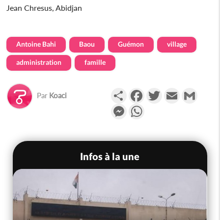
Jean Chresus, Abidjan
Antoine Bahi
Baou
Guémon
village
administration
famille
Partager
Facebook
Twitter
Email
Gmail
Par
Koaci
Messenger
WhatsApp
Infos à la une