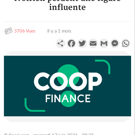
influente
3706 Vues
Il y a 1 mois
Partager
Facebook
Twitter
Email
Gmail
Messen
W
© Koaci.com - mercredi 17 juin 2026 - 08:35