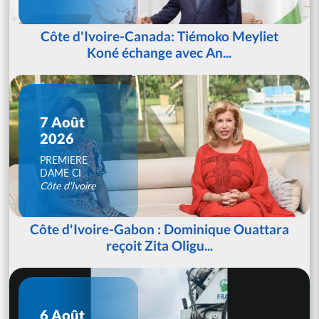
Côte d'Ivoire-Canada: Tiémoko Meyliet
Koné échange avec An...
7 Août
2026
PREMIERE
DAME CI
Côte d'Ivoire
Côte d'Ivoire-Gabon : Dominique Ouattara
reçoit Zita Oligu...
6 Août