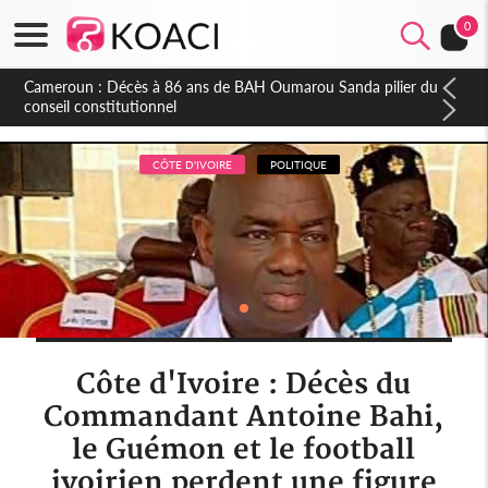
0
Côte d'Ivoire : Indépendance, plusieurs véhicules mis en
fourrière pour conduite en sens inverse
CÔTE D'IVOIRE
POLITIQUE
Côte d'Ivoire : Décès du
Commandant Antoine Bahi,
le Guémon et le football
ivoirien perdent une figure