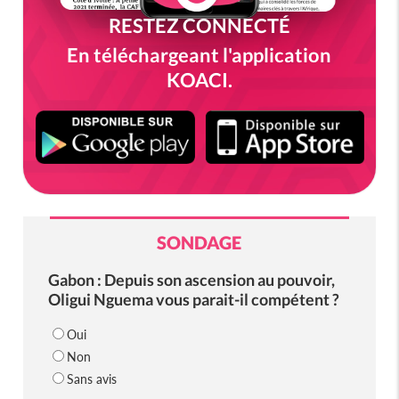
RESTEZ CONNECTÉ
En téléchargeant l'application
KOACI.
SONDAGE
Gabon : Depuis son ascension au pouvoir,
Oligui Nguema vous parait-il compétent ?
Oui
Non
Sans avis