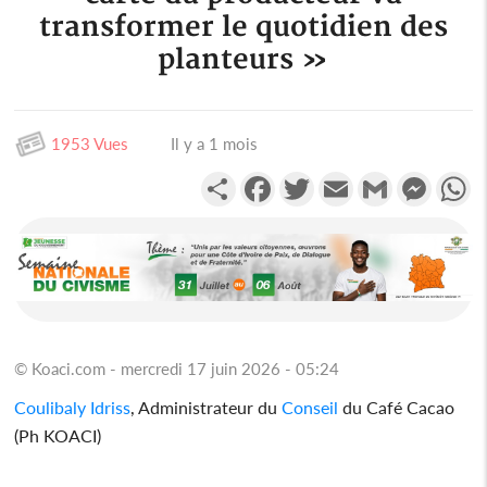
transformer le quotidien des
planteurs »
1953 Vues
Il y a 1 mois
Partager
Facebook
Twitter
Email
Gmail
Messen
W
© Koaci.com - mercredi 17 juin 2026 - 05:24
Coulibaly Idriss
, Administrateur du
Conseil
du Café Cacao
(Ph KOACI)