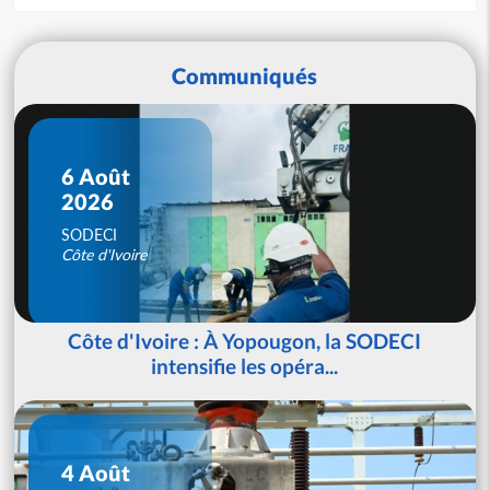
Communiqués
6 Août
2026
SODECI
Côte d'Ivoire
Côte d'Ivoire : À Yopougon, la SODECI
intensifie les opéra...
4 Août