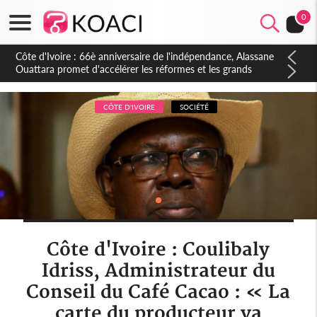
0
Côte d'Ivoire : À Abidjan, Amadou Oury Bah admire le modèle
ivoirien et veut s'en inspirer pour accélérer le développement
de la Guinée
CÔTE D'IVOIRE
SOCIÉTÉ
Côte d'Ivoire : Coulibaly
Idriss, Administrateur du
Conseil du Café Cacao : « La
carte du producteur va