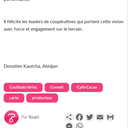
Il félicite les leaders de coopératives qui portent cette vision
avec force et engagement sur le terrain.
Donatien Kautcha, Abidjan
Coulibaly Idriss
Conseil
Café-Cacao
carte
producteur
Partager
Facebook
Twitter
Email
Gmail
Par
Koaci
Messenger
WhatsApp