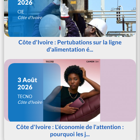
2026
CIE
Côte d'Ivoire
Côte d'Ivoire : Pertubations sur la ligne
d'alimentation é...
3 Août
2026
TECNO
Côte d'Ivoire
Côte d'Ivoire : L'économie de l'attention :
pourquoi les j...