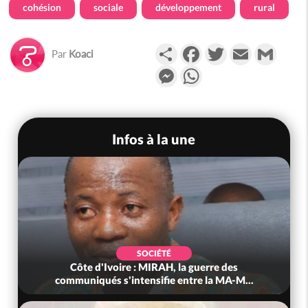
cohésion
sociale
développement
rural
Partager
Facebook
Twitter
Email
Gmail
Par
Koaci
Messenger
WhatsApp
Infos à la une
POLITIQUE
e des
Côte d'Ivoire : Après le pari réussi du 66e
 MA-M...
anniversaire, Adama Bictogo : «...