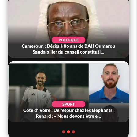
POLITIQUE
 Oumarou
Bénin : L'ancien président Patrice Talon élu à 
i...
tête du Sénat
POLITIQUE
léphants,
Ghana : Kenneth Adjei nommé ministre de l
..
Défense, Zanetor A-Rawlings à l...