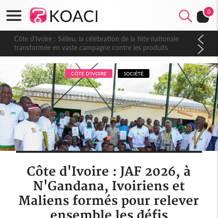
0
Côte d'Ivoire : Séileu, la célébration de la fête nationale
transformée en vaste campagne contre les produits
dépigmentants dangereux
CÔTE D'IVOIRE
SOCIÉTÉ
Côte d'Ivoire : JAF 2026, à
N'Gandana, Ivoiriens et
Maliens formés pour relever
ensemble les défis