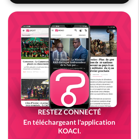
RESTEZ CONNECTÉ
En téléchargeant l'application
KOACI.