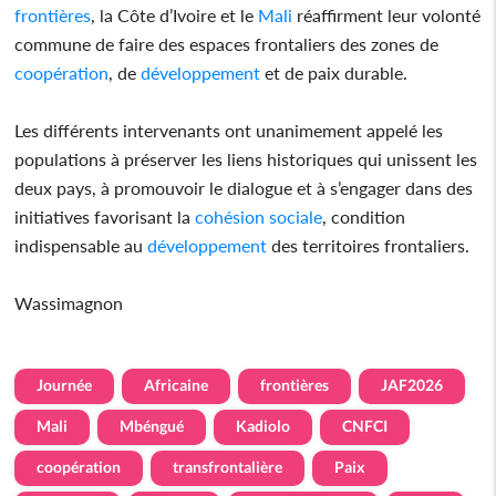
frontières
, la Côte d’Ivoire et le
Mali
réaffirment leur volonté
commune de faire des espaces frontaliers des zones de
coopération
, de
développement
et de paix durable.
Les différents intervenants ont unanimement appelé les
populations à préserver les liens historiques qui unissent les
deux pays, à promouvoir le dialogue et à s’engager dans des
initiatives favorisant la
cohésion
sociale
, condition
indispensable au
développement
des territoires frontaliers.
Wassimagnon
Journée
Africaine
frontières
JAF2026
Mali
Mbéngué
Kadiolo
CNFCI
coopération
transfrontalière
Paix