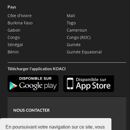
Pays
Côte d'Ivoire
Mali
Burkina Faso
Togo
Gabon
Cameroun
Congo
Congo (RDC)
Sénégal
Guinée
Bénin
Guinée Equatorial
Télécharger l'application KOACI
NOUS CONTACTER
contact@koaci.com
koaci@yahoo.fr
En poursuivant votre navigation sur ce site, vous