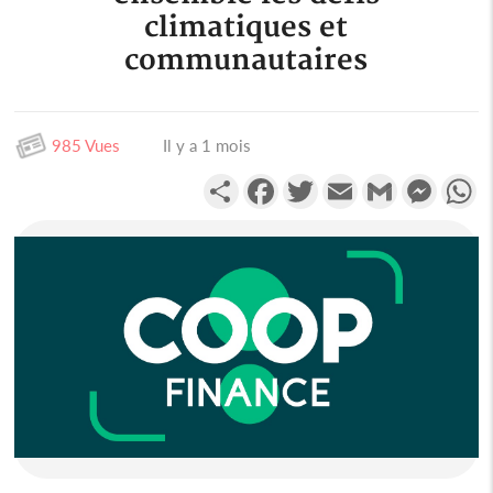
climatiques et
communautaires
985 Vues
Il y a 1 mois
Partager
Facebook
Twitter
Email
Gmail
Messen
W