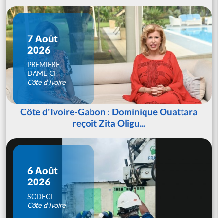
7 Août
2026
PREMIERE
DAME CI
Côte d'Ivoire
Côte d'Ivoire-Gabon : Dominique Ouattara
reçoit Zita Oligu...
6 Août
2026
SODECI
Côte d'Ivoire