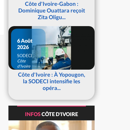
d'Ivoire
Côte d'Ivoire-Gabon :
Dominique Ouattara reçoit
Zita Oligu...
6 Août
2026
SODECI
Côte
d'Ivoire
Côte d'Ivoire : À Yopougon,
la SODECI intensifie les
opéra...
INFOS
CÔTE D'IVOIRE