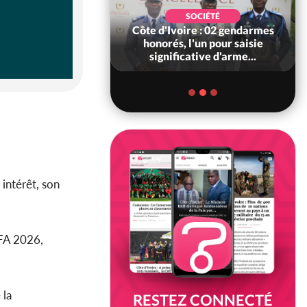
SOCIÉTÉ
SOCIÉTÉ
voire : Ouattara
Côte d'Ivoire : 02 gendarmes
 sanctions contre
honorés, l'un pour saisie
erpissements i...
significative d'arme...
 intérêt, son
IFA 2026,
 la
RESTEZ CONNECTÉ