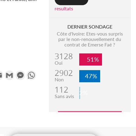
resultats
DERNIER SONDAGE
Côte d'Ivoire: Etes-vous surpris
par le non-renouvellement du
contrat de Emerse Faé ?
3128
51%
Oui
2902
k
tter
Email
Gmail
Messenger
WhatsApp
47%
Non
112
2%
Sans avis