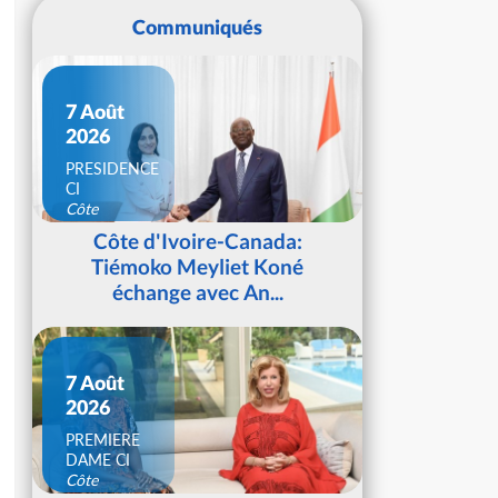
Communiqués
7 Août
2026
PRESIDENCE
CI
Côte
d'Ivoire
Côte d'Ivoire-Canada:
Tiémoko Meyliet Koné
échange avec An...
7 Août
2026
PREMIERE
DAME CI
Côte