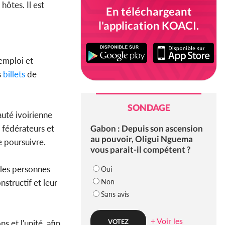
hôtes. Il est
En téléchargeant
l'application KOACI.
'emploi et
s
billets
de
SONDAGE
uté ivoirienne
Gabon : Depuis son ascension
 fédérateurs et
au pouvoir, Oligui Nguema
e poursuivre.
vous parait-il compétent ?
t les personnes
Oui
Non
nstructif et leur
Sans avis
+ Voir les
s et l'unité, afin