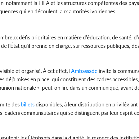
on, notamment la FIFA et les structures compétentes des pays 
quences qui en découlent, aux autorités ivoiriennes.
ombreux défis prioritaires en matière d'éducation, de santé, d
u de l'État qu'il prenne en charge, sur ressources publiques, de
sible et organisé. À cet effet, l'
Ambassade
invite la communa
 déjà mises en place, qui constituent des cadres accessibles,
union nationale », peut-on lire dans un communiqué, avant d
imite des
billets
disponibles, à leur distribution en privilégian
es leaders communautaires qui se distinguent par leur esprit co
utenir les Éléphants dans la dignité, le respect des institution