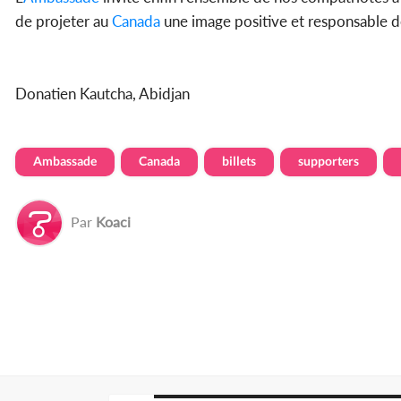
de projeter au
Canada
une image positive et responsable de
Donatien Kautcha, Abidjan
Ambassade
Canada
billets
supporters
Par
Koaci