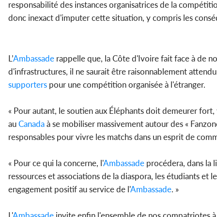
responsabilité des instances organisatrices de la compétiti
donc inexact d'imputer cette situation, y compris les consé
L’
Ambassade
rappelle que, la Côte d'Ivoire fait face à de n
d'infrastructures, il ne saurait être raisonnablement attend
supporters
pour une compétition organisée à l'étranger.
« Pour autant, le soutien aux Éléphants doit demeurer fort, vi
au
Canada
à se mobiliser massivement autour des « Fanzones
responsables pour vivre les matchs dans un esprit de comm
« Pour ce qui la concerne, l'
Ambassade
procédera, dans la l
ressources et associations de la diaspora, les étudiants et l
engagement positif au service de l'
Ambassade
. »
L'
Ambassade
invite enfin l'ensemble de nos compatriotes à so