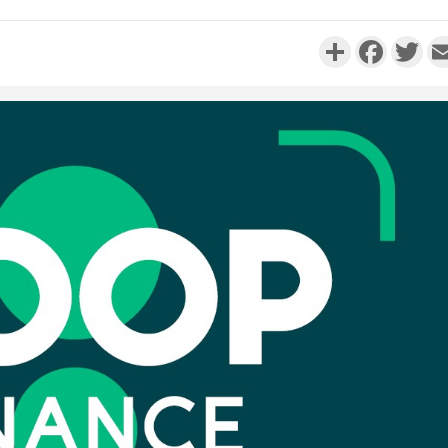
Partager
Faceboo
Twi
Côte d'
Scolai
l'inscrip
Côte 
anni
l'Indépend
Dé