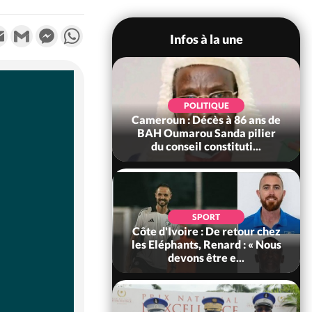
k
tter
Email
Gmail
Messenger
WhatsApp
Infos à la une
SOCIÉTÉ
Ivoire : Rentrée
POLITIQUE
re 2026-2027,
Cameroun : Décès à 86 ans de
tion sans frais au
BAH Oumarou Sanda pilier
Pré...
du conseil constituti...
POLITIQUE
d'Ivoire : 66e
SPORT
versaire de
Côte d'Ivoire : De retour chez
ance, les Forces de
les Eléphants, Renard : « Nous
fense e...
devons être e...