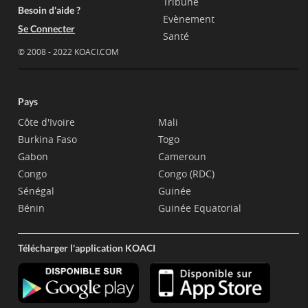
Tribune
Besoin d'aide ?
Evènement
Se Connecter
Santé
© 2008 - 2022 KOACI.COM
Pays
Côte d'Ivoire
Mali
Burkina Faso
Togo
Gabon
Cameroun
Congo
Congo (RDC)
Sénégal
Guinée
Bénin
Guinée Equatorial
Télécharger l'application KOACI