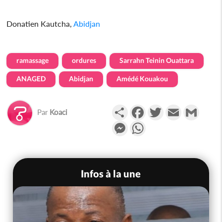
Donatien Kautcha,
Abidjan
ramassage
ordures
Sarrahn Teinin Ouattara
ANAGED
Abidjan
Amédé Kouakou
Partager
Facebook
Twitter
Email
Gmail
Par
Koaci
Messenger
WhatsApp
Infos à la une