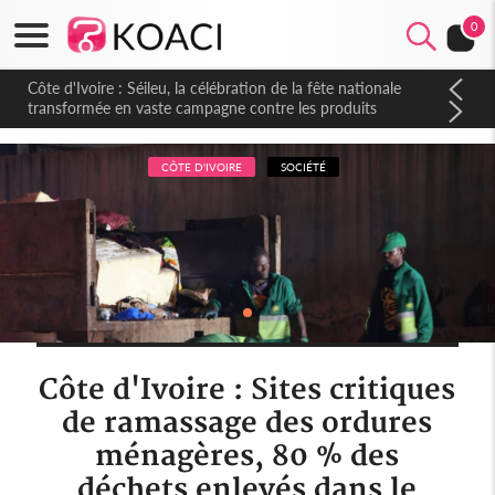
0
Côte d'Ivoire : Séileu, la célébration de la fête nationale
transformée en vaste campagne contre les produits
dépigmentants dangereux
CÔTE D'IVOIRE
SOCIÉTÉ
Côte d'Ivoire : Sites critiques
de ramassage des ordures
ménagères, 80 % des
déchets enlevés dans le