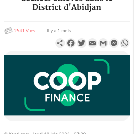
District d'Abidjan
2541 Vues
Il y a 1 mois
Partager
Facebook
Twitter
Email
Gmail
Messen
W
© Koaci.com - jeudi 18 juin 2026 - 07:30