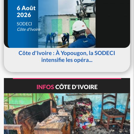
6 Août
2026
SODECI
Côte d'Ivoire
Côte d'Ivoire : À Yopougon, la SODECI
intensifie les opéra...
INFOS
CÔTE D'IVOIRE