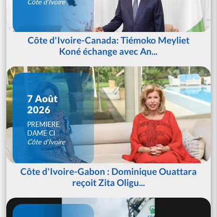
Côte d'Ivoire
Côte d'Ivoire-Canada: Tiémoko Meyliet
Koné échange avec An...
7 Août
2026
PREMIERE
DAME CI
Côte d'Ivoire
Côte d'Ivoire-Gabon : Dominique Ouattara
reçoit Zita Oligu...